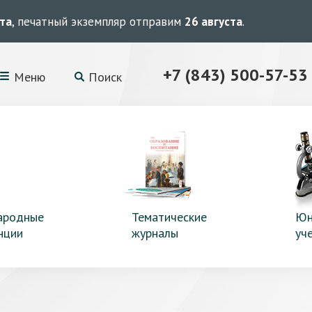
ста
, печатный экземпляр отправим
26 августа
.
+7 (843) 500-57-53
Меню
Поиск
ародные
Тематические
Юн
нции
журналы
уч