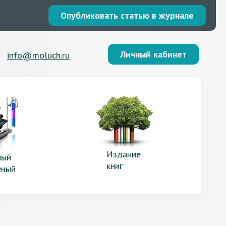
Опубликовать статью в журнале
Личный кабинет
info@moluch.ru
Издание
ый
книг
еный