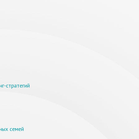
г-стратегий
ных семей