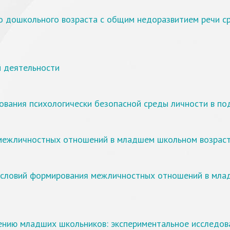
о дошкольного возраста с общим недоразвитием речи с
й деятельности
вания психологически безопасной среды личности в по
 межличностных отношений в младшем школьном возрас
х условий формирования межличностных отношений в мл
ению младших школьников: экспериментальное исследов