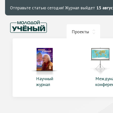
Отправьте статью сегодня!
Журнал выйдет
15 авгу
Проекты
Научный
Междун
журнал
конфере