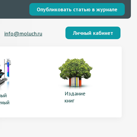
Опубликовать статью в журнале
Личный кабинет
info@moluch.ru
Издание
ый
книг
еный