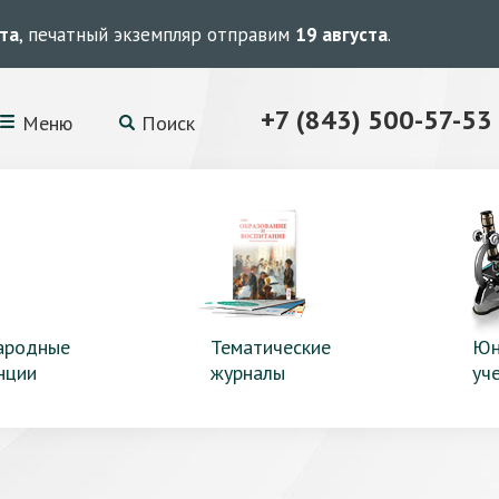
ста
, печатный экземпляр отправим
19 августа
.
+7 (843) 500-57-53
Меню
Поиск
ародные
Тематические
Юн
нции
журналы
уч