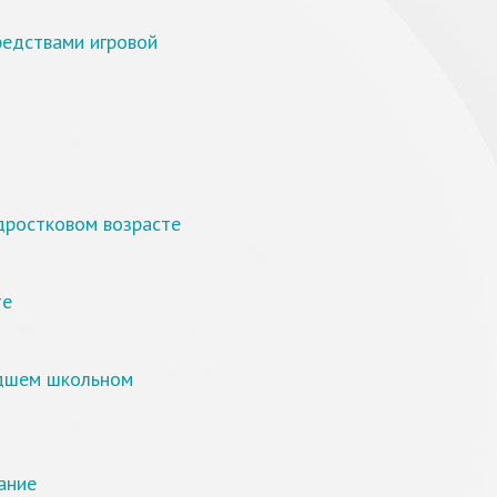
редствами игровой
дростковом возрасте
те
адшем школьном
ание