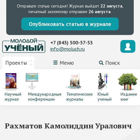
Отправьте статью сегодня!
Журнал выйдет
22 августа
,
печатный экземпляр отправим
26 августа
.
Опубликовать статью в журнале
+7 (843) 500-57-53
info@moluch.ru
Проекты
Меню
Поиск
Научный
Международные
Тематические
Юный
Издание
журнал
конференции
журналы
ученый
книг
Рахматов Камолиддин Уралович