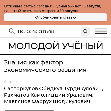
Отправьте статью сегодня! Журнал выйдет
15 августа
,
печатный экземпляр отправим
19 августа
Опубликовать статью
МОЛОДОЙ УЧЁНЫЙ
Знания как фактор
экономического развития
Авторы
Сатторкулов Обидкул Турдикулович
,
Рахматов Камолиддин Уралович
,
Мавлянов Фаррух Шодикулович