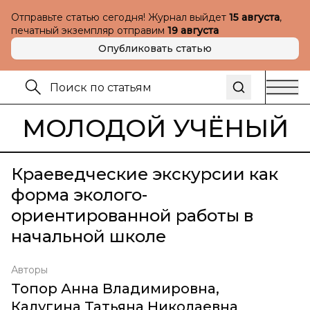
Отправьте статью сегодня! Журнал выйдет
15 августа
,
печатный экземпляр отправим
19 августа
Опубликовать статью
МОЛОДОЙ УЧЁНЫЙ
Краеведческие экскурсии как
форма эколого-
ориентированной работы в
начальной школе
Авторы
Топор Анна Владимировна
,
Калугина Татьяна Николаевна