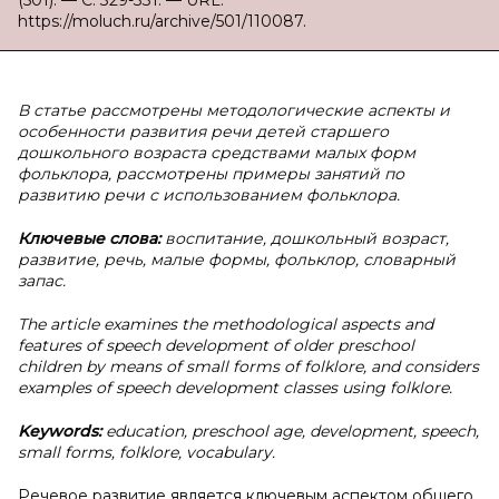
(501). — С. 329-331. — URL:
https://moluch.ru/archive/501/110087.
В статье рассмотрены методологические аспекты и
особенности развития речи детей старшего
дошкольного возраста средствами малых форм
фольклора, рассмотрены примеры занятий по
развитию речи с использованием фольклора.
Ключевые слова:
воспитание, дошкольный возраст,
развитие, речь, малые формы, фольклор, словарный
запас.
The article examines the methodological aspects and
features of speech development of older preschool
children by means of small forms of folklore, and considers
examples of speech development classes using folklore.
Keywords:
education, preschool age, development, speech,
small forms, folklore, vocabulary.
Речевое развитие является ключевым аспектом общего