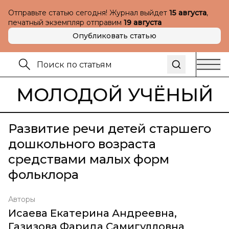
Отправьте статью сегодня! Журнал выйдет
15 августа
,
печатный экземпляр отправим
19 августа
Опубликовать статью
МОЛОДОЙ УЧЁНЫЙ
Развитие речи детей старшего
дошкольного возраста
средствами малых форм
фольклора
Авторы
Исаева Екатерина Андреевна
,
Газизова Фарида Самигулловна