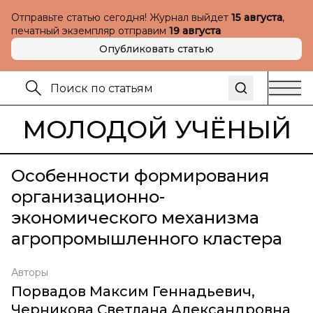
Отправьте статью сегодня! Журнал выйдет
15 августа
,
печатный экземпляр отправим
19 августа
Опубликовать статью
МОЛОДОЙ УЧЁНЫЙ
Особенности формирования
организационно-
экономического механизма
агропромышленного кластера
Авторы
Порвадов Максим Геннадьевич
,
Черникова Светлана Александровна