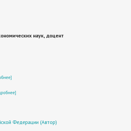
кономических наук, доцент
обнее]
дробнее]
йской Федерации (Автор)