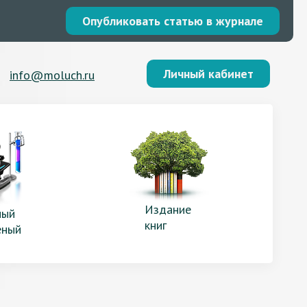
Опубликовать статью в журнале
Личный кабинет
info@moluch.ru
Издание
ый
книг
еный