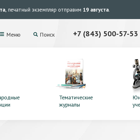
ста
, печатный экземпляр отправим
19 августа
.
+7 (843) 500-57-53
Меню
Поиск
ародные
Тематические
Юн
нции
журналы
уч