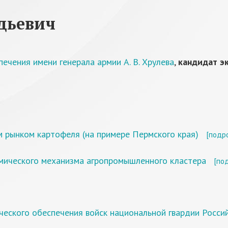
дьевич
ечения имени генерала армии А. В. Хрулева
,
кандидат э
 рынком картофеля (на примере Пермского края)
[подр
мического механизма агропромышленного кластера
[по
ческого обеспечения войск национальной гвардии Росси