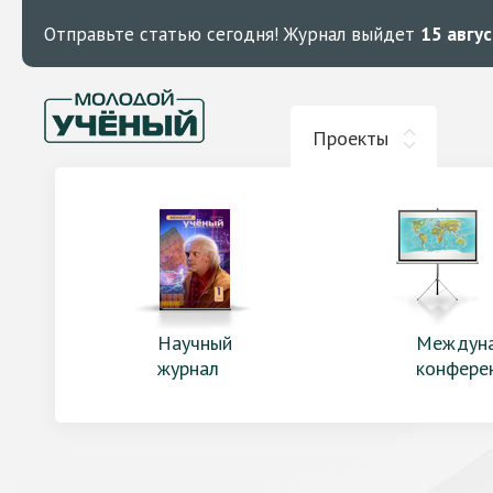
Отправьте статью сегодня!
Журнал выйдет
15 авгу
Проекты
Научный
Междун
журнал
конфере