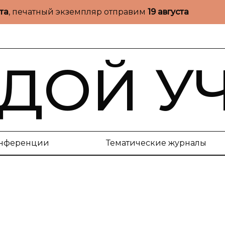
ста
, печатный экземпляр отправим
19 августа
ДОЙ У
нференции
Тематические журналы