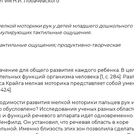
 им.Н.И. Лобачевского
мелкой моторики рук у детей младшего дошкольного
тимулирующих тактильные ощущения.
 тактильные ощущения; продуктивно-творческая
ачение для общего развития каждого ребёнка. В це
ельных функций организма человека [1, с. 284]. Раз
са Крайга мелкая моторика представляет собой уме
424].
ходимости развития мелкой моторики пальцев рук и
то обусловлено? Исследования ученых разных облас
к и функций речевого аппарата идёт одновременно.
нфилд. Он установил, что речевая область в коре
льной. Именно близость этих зон позволила сделат