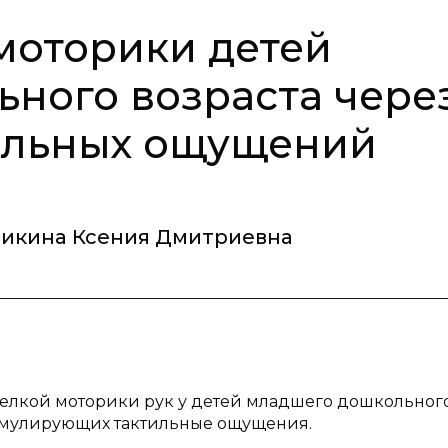
моторики детей
ного возраста чере
ильных ощущений
икина Ксения Дмитриевна
мелкой моторики рук у детей младшего дошкольног
тимулирующих тактильные ощущения.