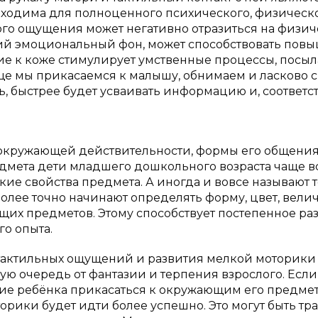
бходима для полноценного психического, физическ
ого ощущения может негативно отразиться на физи
щий эмоциональный фон, может способствовать по
е к коже стимулирует умственные процессы, посыл
ще мы прикасаемся к малышу, обнимаем и ласково 
ь, быстрее будет усваивать информацию и, соответс
 окружающей действительности, формы его общения
мета дети младшего дошкольного возраста чаще в
ие свойства предмета. А иногда и вовсе называют 
более точно начинают определять форму, цвет, вели
щих предметов. Этому способствует постепенное ра
о опыта.
тактильных ощущений и развития мелкой моторики
вую очередь от фантазии и терпения взрослого. Если
ние ребёнка прикасаться к окружающим его предмет
торики будет идти более успешно. Это могут быть тр