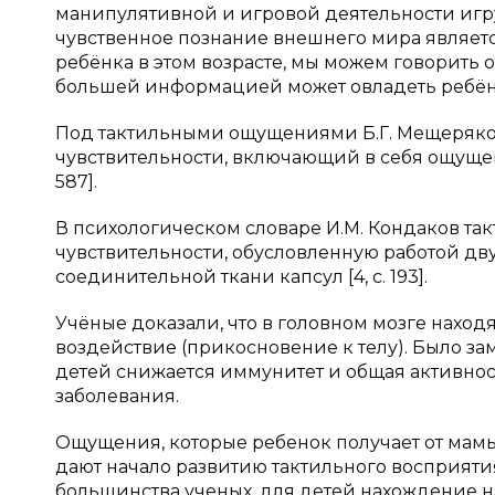
манипулятивной и игровой деятельности игр
чувственное познание внешнего мира являет
ребёнка в этом возрасте, мы можем говорить 
большей информацией может овладеть ребён
Под тактильными ощущениями Б.Г. Мещеряков
чувствительности, включающий в себя ощущени
587].
В психологическом словаре И.М. Кондаков т
чувствительности, обусловленную работой дв
соединительной ткани капсул [4, с. 193].
Учёные доказали, что в головном мозге находя
воздействие (прикосновение к телу). Было за
детей снижается иммунитет и общая активнос
заболевания.
Ощущения, которые ребенок получает от мамы
дают начало развитию тактильного восприят
большинства ученых, для детей нахождение на