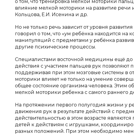
о том, что тренировка мелкой моторики пальц
влияние мелкой моторики на развитие речи из
Кольцова, Е.И. Исенина и др.
Но не только речь зависит от уровня развити
говорил о том, что «ум ребёнка находится на ко
манипуляций с предметами у ребёнка развива
другие психические процессы.
Специалистами восточной медицины ещё до н
действия с участием пальцев рук позволяют 
поддерживая при этом мозговые системы в от
моторики влияет не только на умение соверш
общее состояние организма человека. Этим о
мелкой моторики ребенка с самого раннего де
На протяжении первого полугодия жизни у р
движения рук в результате действий с пред
действительностью в этом возрасте являютс
детей к действиям с игрушками, координиров
разных положений. При этом необходимо мен