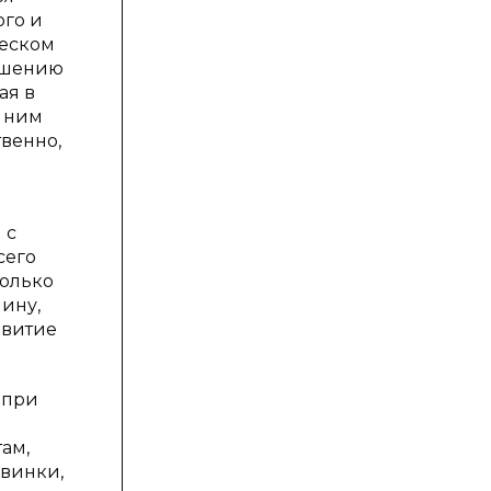
ого и
ческом
вышению
ая в
с ним
твенно,
 с
сего
только
чину,
звитие
 при
ам,
авинки,