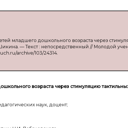
 детей младшего дошкольного возраста через стиму
. Шикина. — Текст : непосредственный // Молодой уче
luch.ru/archive/103/24314.
ошкольного возраста через стимуляцию тактильны
дагогических наук, доцент;