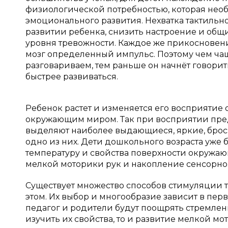
физиологической потребностью, которая нео
эмоционального развития. Нехватка тактильн
развитии ребенка, снизить настроение и об
уровня тревожности. Каждое же прикосновени
мозг определенный импульс. Поэтому чем ча
разговариваем, тем раньше он начнёт говорит
быстрее развиваться.
Ребенок растет и изменяется его восприятие
окружающим миром. Так при восприятии пред
выделяют наиболее выдающиеся, яркие, броск
одно из них. Дети дошкольного возраста уже 
температуру и свойства поверхности окружаю
мелкой моторики рук и накопление сенсорног
Существует множество способов стимуляции 
этом. Их выбор и многообразие зависит в пер
педагог и родители будут поощрять стремле
изучить их свойства, то и развитие мелкой мо