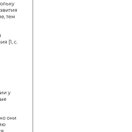
кольку
азвития
е, тем
й
 [1, с.
е
ии у
ные
но они
ию
ся