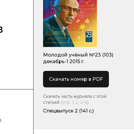
з
Молодой учёный №23 (103)
декабрь-1 2015 г.
Скачать номер в PDF
Скачать часть журнала с этой
статьей
(стр.
Т.2. 3-5
)
:
Спецвыпуск 2
(141 с.)
о