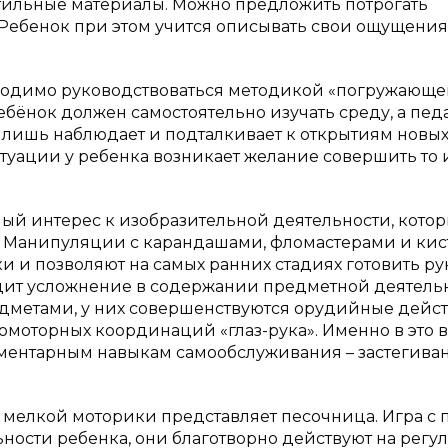
кстильные материалы. Можно предложить потрогать
Ребенок при этом учится описывать свои ощущения
ходимо руководствоваться методикой «погружающ
ебёнок должен самостоятельно изучать среду, а пед
 а лишь наблюдает и подталкивает к открытиям новы
итуации у ребенка возникает желание совершить то
ный интерес к изобразительной деятельности, кото
. Манипуляции с карандашами, фломастерами и кис
 и позволяют на самых ранних стадиях готовить ру
одит усложнение в содержании предметной деятельн
едметами, у них совершенствуются орудийные дейст
моторных координаций «глаз-рука». Именно в это 
ментарным навыкам самообслуживания – застегива
мелкой моторики представляет песочница. Игра с 
ьности ребенка, они благотворно действуют на рег