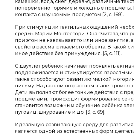
камешки, вода, снег, деревья, различные те
попеременно горячие и холодные предметы. 
контакта с изучаемым предметом [2, с. 168].
При стимуляции тактильных ощущений необ
среды» Марии Монтессори. Она считала, что р
при этом не навязывает то или иное занятие,
свойств рассматриваемого объекта. В такой с
иное действие без принуждения. [5, с. 111].
С двух лет ребенок начинает проявлять актив
поддерживается и стимулируется взрослыми
также способствуют развитию мелкой моторики
письму. На данном возрастном этапе происх
Дети выполняют более тонкие действия с пр
предметами, происходит формирование сенсо
становится возможным обучение ребёнка эле
пуговиц, шнурование и др. [3, с. 69].
Идеальную развивающую среду для развития 
является одной из естественных форм деятел