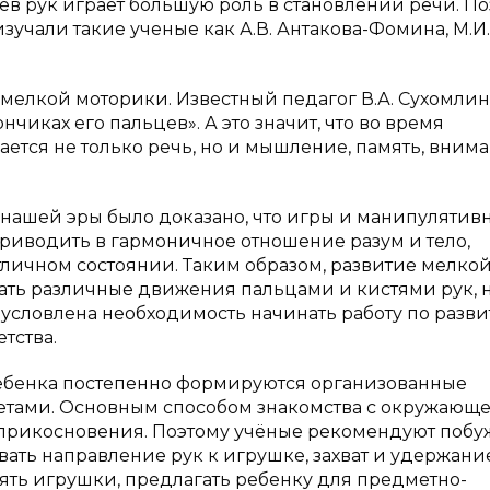
ев рук играет большую роль в становлении речи. П
учали такие ученые как А.В. Антакова-Фомина, М.И.
я мелкой моторики. Известный педагог В.А. Сухомли
нчиках его пальцев». А это значит, что во время
ется не только речь, но и мышление, память, вним
ашей эры было доказано, что игры и манипулятив
приводить в гармоничное отношение разум и тело,
личном состоянии. Таким образом, развитие мелко
ать различные движения пальцами и кистями рук, н
бусловлена необходимость начинать работу по разв
тства.
ебенка постепенно формируются организованные
метами. Основным способом знакомства с окружающ
я прикосновения. Поэтому учёные рекомендуют побу
ать направление рук к игрушке, захват и удержание
ять игрушки, предлагать ребенку для предметно-