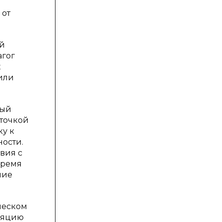
 от
ей
агог
х
 или
рый
точкой
ку к
ости.
вия с
время
ние
песком
уляцию