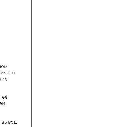
лом
личают
ние
 её
тей
ь вывод