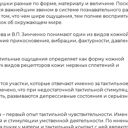
ушки разные по форме, материалу и величине. Пос
ся важнейшим звеном в системе познавательного р
о том, что чем шире ощущения, тем полнее восприяти
ок об окружающем мире.
а и В.П. Зинченко понимают один из видов кожно
я прикосновения, вибрации, фактурности, давления
актильные ощущения определяет как форму кожной
ух видов рецепторов кожи: нервных сплетений и
тся участки, которые отвечают именно за тактильно
мечено, что при недостаточной тактильной стимуляц
ть, развиваются депрессивные состояния и серьёз
 – первый опыт тактильной чувствительности. Имен
ия и стимуляции умственной деятельности. По мнен
 руках у матери и тактильный контакт с ней являют