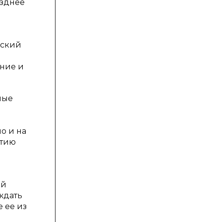
озднее
нский
ание и
ные
й
о и на
итию
ей
ждать
 ее из