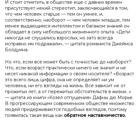
И стоит отметить, в обществе еще с давних времен
присутствует некий стереотип, заключающийся в том,
что чем человек старше — тем он умнее, и,
соответственно, наоборот — чем человек младше, тем
менее выдающимся интеллектом и багажом знаний он
обладает в силу небольшого жизненного опыта. «Дети
никогда не слушались взрослых, но зато всегда
исправно им подражали», — цитата романиста Джеймса
Болдуина.
Но что, если все может быть с точностью до наоборот?
Что, если возраст практически ничего не значит и не
несет никакой информации о своем носителе? «Возраст
это всего лишь цифра, она не определяет ни ум
человека, ни его взгляды на жизнь. Всё зависит не от
прожитых лет, а от пережитых обстоятельств в жизни…»
— цитата из книги «Козел отпущения» Дафны дю Морье.
В прогрессирующем современном обществе множество
людей придерживаются подобных взглядов, поэтому
появилась такая вещь как
обратное наставничество.