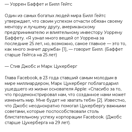
— Уоррен Баффет и Билл Гейтс
Один из самых богатых людей мира Билл Гейтс
утверждает, что своим успехом отчасти обязан своему
ментору и лучшему другу, американскому
предпринимателю и влиятельному инвестору Уоррену
Баффету. «Я узнал много вещей от Уоррена за
последние 25 лет, но, возможно, самое главное — это то,
как много значит дружба» [1], — говорит Билл. (Баффет
старше Гейтса на 25 лет)
— Стив Джобс и Марк Цукерберг
Глава Facebook, в 23 года ставший самым молодым в
мире миллиардером, Марк Цукерберг поблагодарил
ушедшего из жизни основателя Apple: «Спасибо за то,
что продемонстрировал нам, что созданное нами может
изменить мир. Мне будет не хватать тебя» [2].
Известно,
что Джобс неоднократно помогал Цукербергу важными
советами, которые поспособствовали столь
блистательному успеху корпорации Facebook. (Джобс
старше Цукерберга на 29 лет).