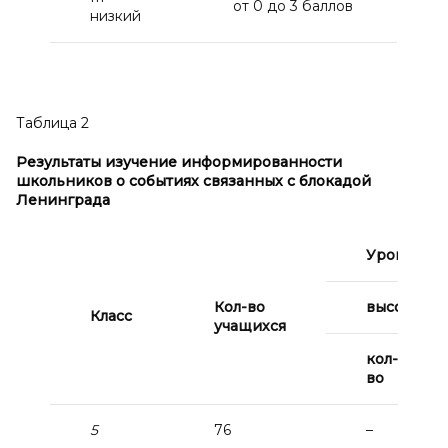
от 0 до 3 баллов
низкий
Таблица 2
Результаты изучение информированности
школьников о
событиях связанных с
блокадой
Ленинграда
Уровень 
Кол-во
высокий
Класс
учащихся
кол-
во
5
76
–