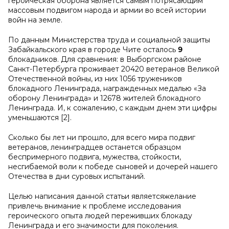
героическая оборона является самым потрясающим
массовым подвигом народа и армии во всей истории
войн на земле.
По данным Министерства труда и социальной защиты
Забайкальского края в городе Чите осталось
9
блокадников. Для сравнения: в Выборгском районе
Санкт-Петербурга проживает 20420 ветеранов Великой
Отечественной войны, из них 1056 тружеников
блокадного Ленинграда, награжденных медалью «За
оборону Ленинграда» и 12678 жителей блокадного
Ленинграда. И, к сожалению, с каждым днем эти цифры
уменьшаются [2].
Сколько бы лет ни прошло, для всего мира подвиг
ветеранов, ленинградцев останется образцом
беспримерного подвига, мужества, стойкости,
несгибаемой воли к победе сыновей и дочерей нашего
Отечества в дни суровых испытаний.
Целью написания данной статьи является
желание
привлечь внимание к проблеме исследования
героического опыта людей переживших блокаду
Ленинграда и его значимости для поколения.