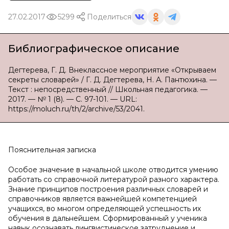
27.02.2017
5299
Поделиться
Библиографическое описание
Дегтерева, Г. Д. Внеклассное мероприятие «Открываем
секреты словарей» / Г. Д. Дегтерева, Н. А. Пантюхина. —
Текст : непосредственный // Школьная педагогика. —
2017. — № 1 (8). — С. 97-101. — URL:
https://moluch.ru/th/2/archive/53/2041.
Пояснительная записка
Особое значение в начальной школе отводится умению
работать со справочной литературой разного характера.
Знание принципов построения различных словарей и
справочников является важнейшей компетенцией
учащихся, во многом определяющей успешность их
обучения в дальнейшем.
Сформированный у ученика
навык осознавать лингвистическое затруднение и