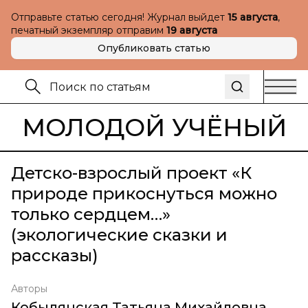
Отправьте статью сегодня! Журнал выйдет
15 августа
,
печатный экземпляр отправим
19 августа
Опубликовать статью
МОЛОДОЙ УЧЁНЫЙ
Детско-взрослый проект «К
природе прикоснуться можно
только сердцем…»
(экологические сказки и
рассказы)
Авторы
Кобылянская Татьяна Михайловна
,