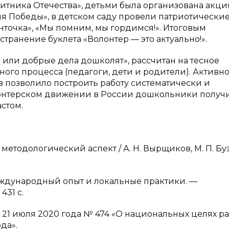
щитника Отечества», детьми была организована акци
ня Победы», в детском саду провели патриотически
нточка», «Мы помним, мы гордимся!». Итоговым
транение буклета «Волонтер — это актуально!».
 или добрые дела дошколят», рассчитан на тесное
ного процесса (педагоги, дети и родители). Активн
 позволило построить работу систематически и
лонтерском движении в России дошкольники получ
стом.
 методологический аспект / А. Н. Вырщиков, М. П. Бу
международный опыт и локальные практики. —
431 с.
 21 июля 2020 года № 474 «О национальных целях р
да».