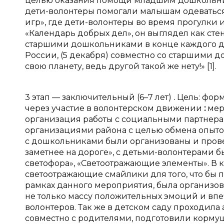
целью оказания помощи младшим дошкольн
дети-волонтеры помогали малышам одеваться 
игр», где дети-волонтеры во время прогулки
«Календарь добрых дел», он выглядел как ст
старшими дошкольниками в конце каждого дн
России, (5 декабря) совместно со старшими
свою планету, ведь другой такой же нету!» [1].
3 этап — заключительный (6–7 лет)
.
Цель: фор
через участие в волонтерском движении
:
мер
организация работы с социальными партнер
организациями района с целью обмена опыто
с дошкольниками были организованы и провед
заметнее на дороге»,
с
детьми-волонтерами б
светофора», «Светоотражающие элементы». В 
светоотражающие смайлики для того, что бы 
рамках данного мероприятия, была организов
не только массу положительных эмоций и впеч
волонтеров. Так же в детском саду проходила
совместно с родителями, подготовили кормушк