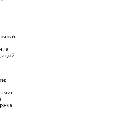
о
альный
ание
адиций
ти;
комит
й
ержке