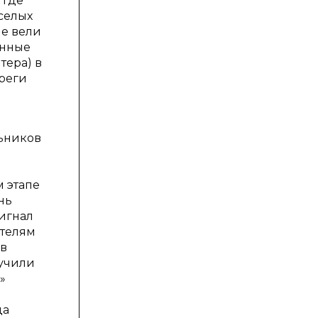
 где
селых
пе вели
анные
тера) в
реги
ьников
 этапе
нь
игнал
ителям
 в
лучили
»
да