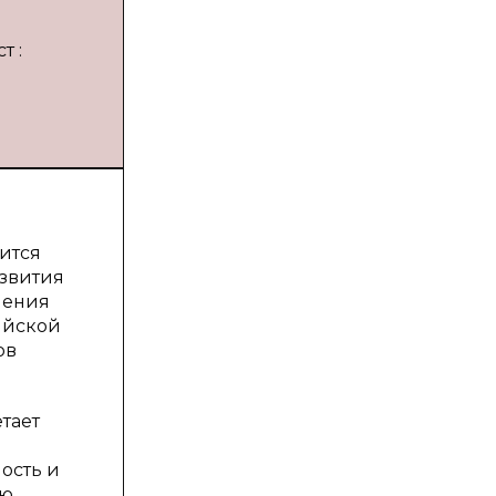
т :
ится
азвития
ления
ийской
ов
тает
ость и
ию