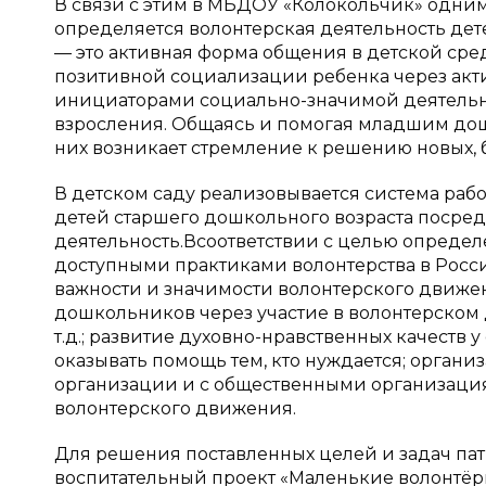
В связи с этим в МБДОУ «Колокольчик» одни
определяется волонтерская деятельность дет
— это активная форма общения в детской сре
позитивной социализации ребенка через акт
инициаторами социально-значимой деятельно
взросления. Общаясь и помогая младшим дош
них возникает стремление к решению новых, б
В детском саду реализовывается система раб
детей старшего дошкольного возраста посре
деятельность.Всоответствии с целью определ
доступными практиками волонтерства в Росс
важности и значимости волонтерского движ
дошкольников через участие в волонтерско
т.д.; развитие духовно-нравственных качест
оказывать помощь тем, кто нуждается; орга
организации и с общественными организаци
волонтерского движения.
Для решения поставленных целей и задач пат
воспитательный проект «Маленькие волонтёр