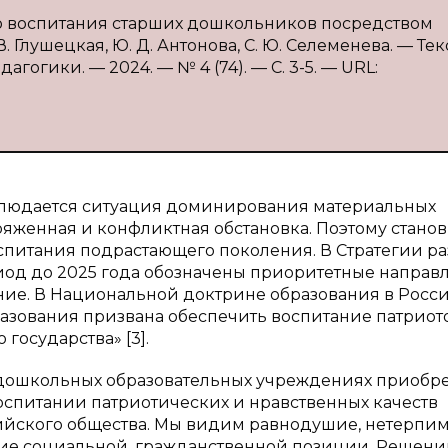
го воспитания старших дошкольников посредством
 Глушецкая, Ю. Д. Антонова, С. Ю. Селеменева. — Текс
огики. — 2024. — № 4 (74). — С. 3-5. — URL:
блюдается ситуация доминирования материальных
яженная и конфликтная обстановка. Поэтому станов
спитания подрастающего поколения. В Стратегии р
од до 2025 года обозначены приоритетные направ
ание. В Национальной доктрине образования в Росс
азования призвана обеспечить воспитание патриот
государства» [3].
 дошкольных образовательных учреждениях приобре
воспитании патриотических и нравственных качеств
ийского общества. Мы видим равнодушие, нетерпим
твие социальной, гражданственной позиции. Решен