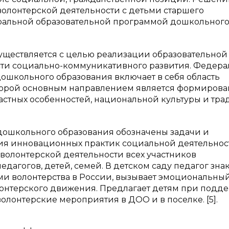
олонтерской деятельности с детьми старшего
деральной образовательной программой дошкольног
существляется с целью реализации образовательной
сти социально-коммуникативного развития. Федер
ошкольного образования включает в себя область
оторой основным направлением является формиров
зрастных особенностей, национальной культуры и тр
дошкольного образования обозначены задачи и
ия инновационных практик социальной деятельнос
 волонтерской деятельности всех участников
дагогов, детей, семей. В детском саду педагог зна
ми волонтерства в России, вызывает эмоциональны
лонтерского движения. Предлагает детям при подд
олонтерские мероприятия в ДОО и в поселке. [5].