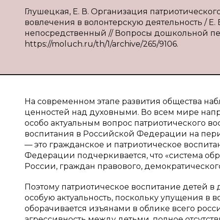
Глушецкая, Е. В. Организация патриотическо
вовлечения в волонтерскую деятельность / Е. В.
непосредственный // Вопросы дошкольной педаг
https://moluch.ru/th/1/archive/265/9106.
На современном этапе развития общества на
ценностей над духовными. Во всем мире напр
особо актуальным вопрос патриотического во
воспитания в Российской Федерации на пери
— это гражданское и патриотическое воспит
Федерации подчеркивается, что «система обр
России, граждан правового, демократического 
Поэтому патриотическое воспитание детей в
особую актуальность, поскольку упущения в 
оборачивается изъянами в облике всего росс
агрессивность между детьми, полное отсутс