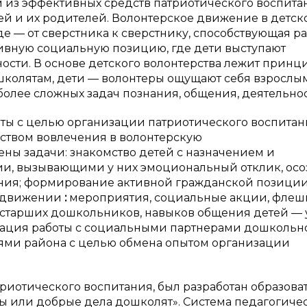
м из эффективных средств патриотического воспита
ей и их родителей. Волонтерское движение в детск
де — от сверстника к сверстнику, способствующая р
ивную социальную позицию, где дети выступают
сти. В основе детского волонтерства лежит принц
колятам, дети — волонтеры ощущают себя взрослым
олее сложных задач познания, общения, деятельност
оты с целью организации патриотического воспита
дством вовлечения в волонтерскую
ены задачи: знакомство детей с назначением и
ии, вызывающими у них эмоциональный отклик, ос
ения; формирование активной гражданской позици
м движении
:
мероприятия, социальные акции, флеш
в у старших дошкольников, навыков общения детей —
низация работы с социальными партнерами дошкольн
ями района с целью обмена опытом организации
риотического воспитания, был разработан образова
ы или добрые дела дошколят». Система педагогиче