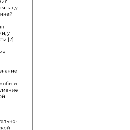
ния
ом саду
анней
ип
и, у
и [2].
ния
ознание
и
мобы и
 умение
ой
тельно-
ской