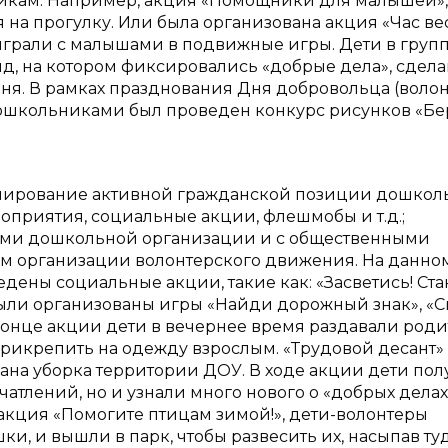
икам.
Например, акция «Помощники для малышей»,
на прогулку. Или была организована акция «Час ве
 играли с малышами в подвижные игры. Дети в груп
енд, на котором фиксировались «добрые дела», сдел
я. В рамках празднования Дня добровольца (волон
 дошкольниками был проведен конкурс рисунков «Бе
мирование активной гражданской позиции дошкол
оприятия, социальные акции, флешмобы и т.д.;
ами дошкольной организации и с общественными
м организации волонтерского движения. На данном
ены социальные акции, такие как: «Засветись! Ста
ыли организованы игры «Найди дорожный знак», «С
конце акции дети в вечернее время раздавали род
прикрепить на одежду взрослым. «Трудовой десант»
ана уборка территории ДОУ. В ходе акции дети по
атлений, но и узнали много нового о «добрых делах
 акция «Помогите птицам зимой!», дети-волонтеры
и, и вышли в парк, чтобы развесить их, насыпав ту