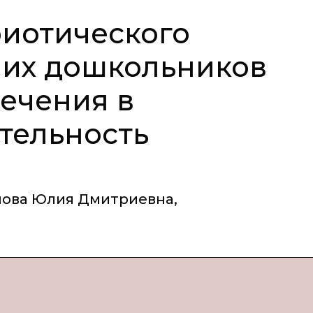
иотического
ших дошкольников
ечения в
тельность
нова Юлия Дмитриевна
,