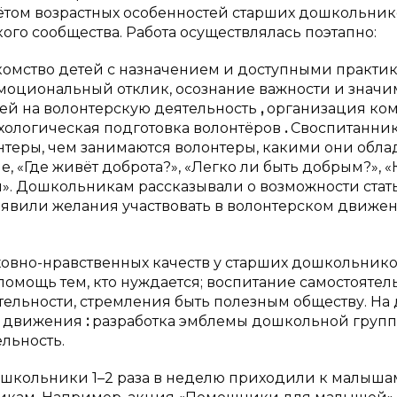
чётом возрастных особенностей старших дошкольник
го сообщества. Работа осуществлялась поэтапно:
знакомство детей с назначением и доступными практи
эмоциональный отклик, осознание важности и значи
ей на волонтерскую деятельность
,
организация ко
хологическая подготовка
волонтёров
.
Своспитанни
онтеры, чем занимаются волонтеры, какими они обла
, «Где живёт доброта?», «Легко ли быть добрым?», «
». Дошкольникам рассказывали о возможности стат
оявили желания участвовать в волонтерском движен
духовно-нравственных качеств у старших дошкольнико
омощь тем, кто нуждается; воспитание самостоятел
тельности, стремления быть полезным обществу. На
о движения
:
разработка эмблемы дошкольной груп
льность.
школьники 1–2 раза в неделю приходили к малыша