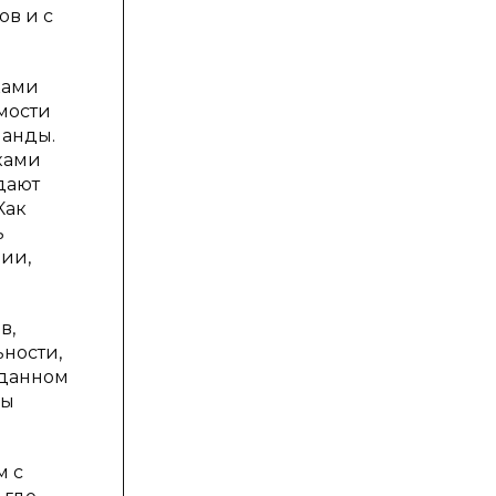
ов и с
ками
мости
манды.
ками
дают
Как
ь
ии,
в,
ьности,
 данном
пы
м с