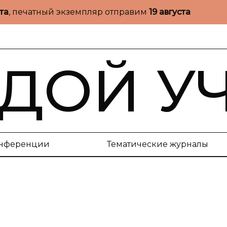
ста
, печатный экземпляр отправим
19 августа
ДОЙ У
нференции
Тематические журналы