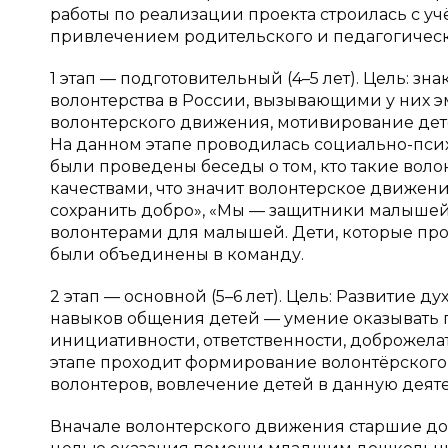
работы по реализации проекта строилась с у
привлечением родительского и педагогическо
1 этап — подготовительный (4–5 лет). Цель: 
волонтерства в России, вызывающими у них 
волонтерского движения,
мотивирование дет
На данном этапе проводилась социально-пси
были проведены беседы о том, кто такие вол
качествами, что значит волонтерское движение
сохранить добро», «Мы — защитники малышей
волонтерами для малышей. Дети, которые пр
были объединены в команду.
2 этап — основной (5–6 лет). Цель: Развитие 
навыков общения детей — умение оказывать п
инициативности, ответственности, доброжела
этапе проходит формирование волонтёрског
волонтеров, вовлечение детей в данную деяте
Вначале волонтерского движения старшие до