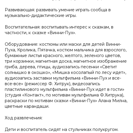
Развивающая: развивать умение играть сообща в
музыкально-дидактические игры.
Воспитательная: воспитывать интерес к сказкам, в
частности, к сказке «Винни-Пух».
Оборудование: костюмы или маски для детей Винни-
Пуха, Кролика, Пятачка, костюм мальчика для взрослого,
бумажные листья красного, желтого, зеленого цветов,
три корзинки, магнитная доска, магнитное изображение
гриба, дерева, птицы, аудиозапись песенки «Светит
солнышко в окошко», «Мишка косолапый по лесу идет»,
аудиозапись заставки мультфильма «Винни-Пух и все-
все-все» (режиссер Ф. Хитрук), видеозапись
пластилинового мультфильма «Винни-Пух идет в гости»
(студия «Контакт», по мотивам мультфильма Ф.Хитрука),
раскраски по мотивам сказки «Винни-Пух» Алана Милна,
цветные карандаши.
Ход развлечения:
Дети и воспитатель сидят на стульчиках полукругом.