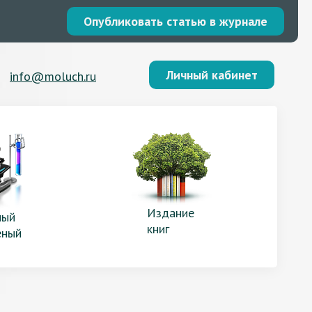
Опубликовать статью в журнале
Личный кабинет
info@moluch.ru
Издание
ый
книг
еный