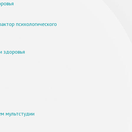
оровья
фактор психологического
и здоровья
ем мультстудии