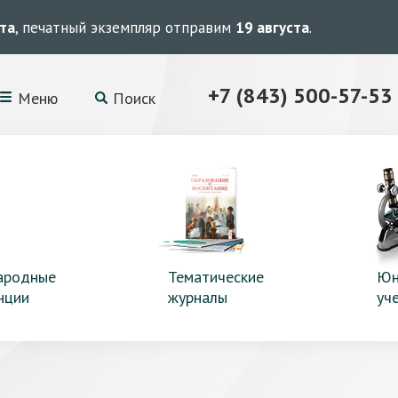
ста
, печатный экземпляр отправим
19 августа
.
+7 (843) 500-57-53
Меню
Поиск
ародные
Тематические
Юн
нции
журналы
уч