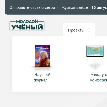
Отправьте статью сегодня!
Журнал выйдет
15 авгу
Проекты
Научный
Междун
журнал
конфере