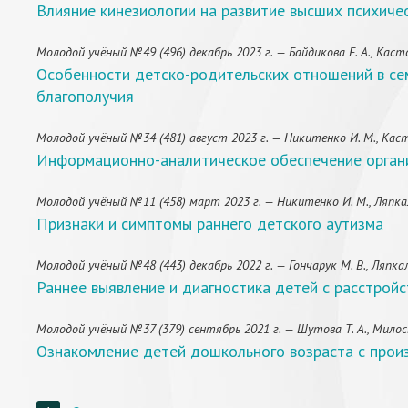
Влияние кинезиологии на развитие высших психич
Молодой учёный №49 (496) декабрь 2023 г. — Байдикова Е. А., Касто
Особенности детско-родительских отношений в сем
благополучия
Молодой учёный №34 (481) август 2023 г. — Никитенко И. М., Каст
Информационно-аналитическое обеспечение орган
Молодой учёный №11 (458) март 2023 г. — Никитенко И. М., Ляпкал
Признаки и симптомы раннего детского аутизма
Молодой учёный №48 (443) декабрь 2022 г. — Гончарук М. В., Ляпкал
Раннее выявление и диагностика детей с расстройс
Молодой учёный №37 (379) сентябрь 2021 г. — Шутова Т. А., Милост
Ознакомление детей дошкольного возраста с прои