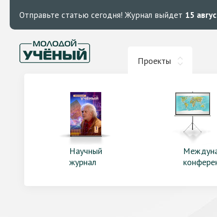
Отправьте статью сегодня!
Журнал выйдет
15 авгу
Проекты
Научный
Междун
журнал
конфере