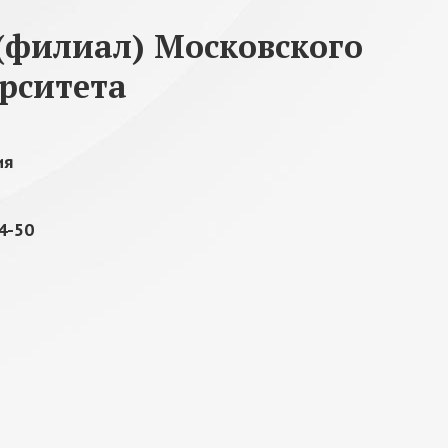
(филиал) Московского
рситета
ия
04-50