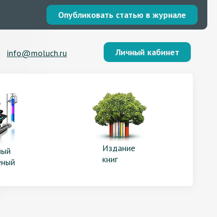
Опубликовать статью в журнале
Личный кабинет
info@moluch.ru
Издание
ый
книг
еный