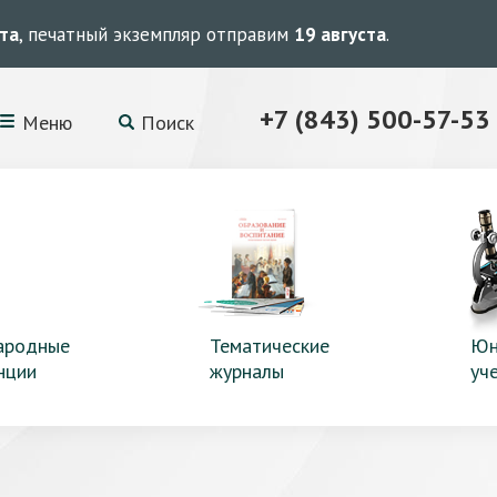
ста
, печатный экземпляр отправим
19 августа
.
+7 (843) 500-57-53
Меню
Поиск
ародные
Тематические
Юн
нции
журналы
уч