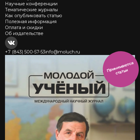
Научные конференции
Тематические журналы
Как опубликовать статью
Полезная информация
Оплата и скидки
Об издательстве
+7 (843) 500-57-53
info@moluch.ru
и
н
и
м
а
ют
с
я
ст
ать
П
р
и