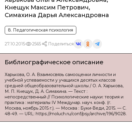
Кнещук Максим Петрович
,
Симахина Дарья Александровна
8. Педагогическая психология
27.10.2015
2565
Поделиться
Библиографическое описание
Харькова, О. А. Взаимосвязь самооценки личности и
учебной успеваемости у учащихся десятых классов
средней общеобразовательной школы / О. А. Харькова,
М. П. Кнещук, Д. А. Симахина. — Текст :
непосредственный // Психологические науки: теория и
практика : материалы IV Междунар. науч. конф. (г.
Москва, ноябрь 2015 г.). — Москва : Буки-Веди, 2015. — С.
48-49. — URL: https://moluch.ru/conf/psy/archive/196/9028.