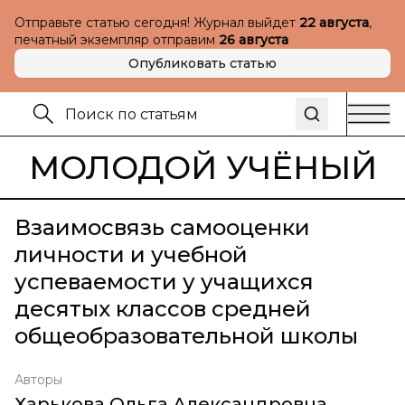
Отправьте статью сегодня! Журнал выйдет
22 августа
,
печатный экземпляр отправим
26 августа
Опубликовать статью
МОЛОДОЙ УЧЁНЫЙ
Взаимосвязь самооценки
личности и учебной
успеваемости у учащихся
десятых классов средней
общеобразовательной школы
Авторы
Харькова Ольга Александровна
,