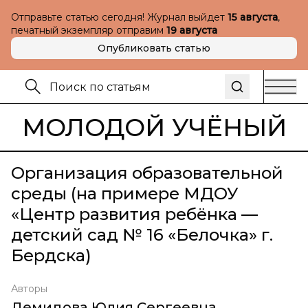
Отправьте статью сегодня! Журнал выйдет
15 августа
,
печатный экземпляр отправим
19 августа
Опубликовать статью
МОЛОДОЙ УЧЁНЫЙ
Организация образовательной
среды (на примере МДОУ
«Центр развития ребёнка —
детский сад № 16 «Белочка» г.
Бердска)
Авторы
Демидова Юлия Сергеевна
,