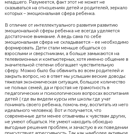
младшего. Разумеется, факт этот не может не
сказываться на отношениях детей и родителей, зеркало
которых – эмоциональная сфера ребенка.
В отличие от интеллектуального развития развитию
эмоциональной сферы ребенка не всегда уделяется
достаточное внимание. А ведь сама по себе
эмоциональная сфера не складывается – ее необходимо
формировать. Дети стали меньше общаться со
взрослыми и сверстниками, а больше замыкаются на
телевизионных и компьютерных, хотя именно общение в
значительной степени обогащает чувствительную
сферу. Можно было бы обвинить во всем родителей и
закрыть вопрос, но в ответ мы услышим веские доводы:
тяжелая экономическая ситуация, большое количество
не полных семей, да и простая не грамотность в
педагогических и психологических вопросах воспитания
детей ( где вы видели курсы или школы где учат
понимать своего ребенка, помочь ему, воспитать из него
идеального человека). Вот и получается, что
современные дети менее отзывчивы к чувствам других,
не умеют общаться. Не умеют находить обоюдно
выгодные решения проблем, и зачастую в их поведении
присутствует агрессивность. Так как наиболее активное