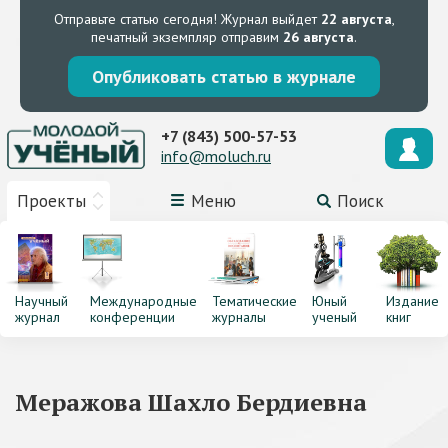
Отправьте статью сегодня!
Журнал выйдет
22 августа
,
печатный экземпляр отправим
26 августа
.
Опубликовать статью в журнале
+7 (843) 500-57-53
info@moluch.ru
Проекты
Меню
Поиск
Научный
Международные
Тематические
Юный
Издание
журнал
конференции
журналы
ученый
книг
Меражова Шахло Бердиевна