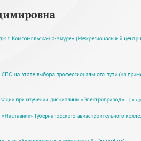
адимировна
дж г. Комсомольска-на-Амуре» (Межрегиональный центр
ПО на этапе выбора профессионального пути (на приме
изации при изучении дисциплины «Электропривод»
[подр
а «Наставник» Губернаторского авиастроительного колле
гии для образовательных организаций