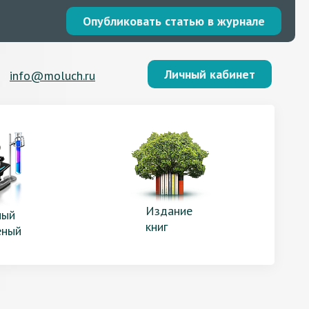
Опубликовать статью в журнале
Личный кабинет
info@moluch.ru
Издание
ый
книг
еный