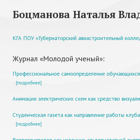
Боцманова Наталья Вл
КГА ПОУ «Губернаторский авиастроительный колле
Журнал «Молодой ученый»:
Профессиональное самоопределение обучающихся С
[подробнее]
Анимация электрических схем как средство визуал
Студенческая газета как направление работы клуб
[подробнее]
Ветрогенератор как источник альтернативной энер