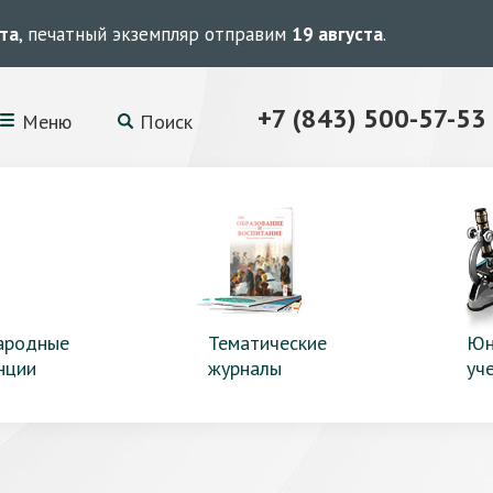
ста
, печатный экземпляр отправим
19 августа
.
+7 (843) 500-57-53
Меню
Поиск
ародные
Тематические
Юн
нции
журналы
уч