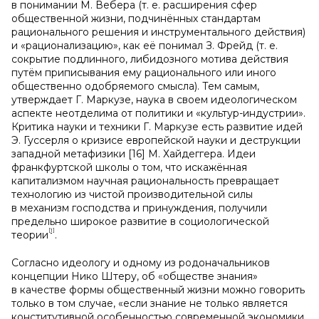
в понимании М. Вебера (т. е. расширения сфер
общественной жизни, подчинённых стандартам
рационального решения и инструментального действия)
и «рационализацию», как её понимал З. Фрейд (т. е.
сокрытие подлинного, либидозного мотива действия
путём приписывания ему рационального или иного
общественно одобряемого смысла). Тем самым,
утверждает Г. Маркузе, наука в своем идеологическом
аспекте неотделима от политики и «культур-индустрии».
Критика науки и техники Г. Маркузе есть развитие идей
Э. Гуссерля о кризисе европейской науки и деструкции
западной метафизики [16] М. Хайдеггера. Идеи
франкфуртской школы о том, что искажённая
капитализмом научная рациональность превращает
технологию из чистой производительной силы
в механизм господства и принуждения, получили
предельно широкое развитие в социологической
[1]
теории
.
Согласно идеологу и одному из родоначальников
концепции Нико Штеру, об «обществе знания»
в качестве формы общественный жизни можно говорить
только в том случае, «если знание не только является
конститутивной особенностью современной экономики,