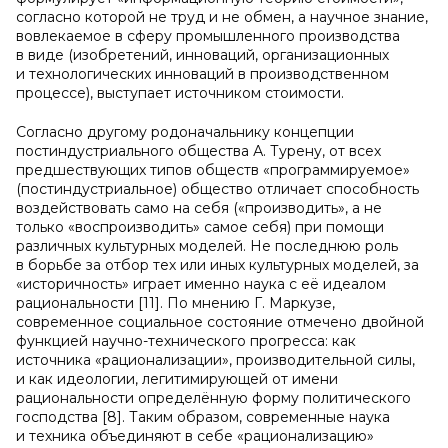
согласно которой не труд и не обмен, а научное знание,
вовлекаемое в сферу промышленного производства
в виде (изобретений, инноваций, организационных
и технологических инноваций в производственном
процессе), выступает источником стоимости.
Согласно другому родоначальнику концепции
постиндустриального общества А. Турену, от всех
предшествующих типов обществ «программируемое»
(постиндустриальное) общество отличает способность
воздействовать само на себя («производить», а не
только «воспроизводить» самое себя) при помощи
различных культурных моделей. Не последнюю роль
в борьбе за отбор тех или иных культурных моделей, за
«историчность» играет именно наука с её идеалом
рациональности [11]. По мнению Г. Маркузе,
современное социальное состояние отмечено двойной
функцией научно-технического прогресса: как
источника «рационализации», производительной силы,
и как идеологии, легитимирующей от имени
рациональности определённую форму политического
господства [8]. Таким образом, современные наука
и техника объединяют в себе «рационализацию»