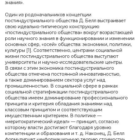
знания».
Один из родоначальников концепции
постиндустриального общества Д. Белл выстраивает
свою идеально-типическую конструкцию
«постиндустриального общества» вокруг возрастающей
роли научного знания в функционировании и изменении
основных сфер, «осей» общества: экономики, политики,
культуры [1]. Соответственно, центрами социальной
жизни постиндустриального общества выступают
университеты и научно-исследовательские центры.
В связи с этим экономика постиндустриального
общества отмечена постоянной инновативностью,
а также доминированием сектора услуг над
промышленностью. В социальной сфере в рамках
социальной стратификации постиндустриального
общества имеем доминирование профессионального
принципа и критерия обладания знаниями над
классовым принципом и соответствующим
имущественным критерием. В политике —
«меритократический идеал» — принцип, согласно
которому власти достигают благодаря уровню
компетенции и образования и т. д. Наконец, Д. Белл
формулирует «информационную теорию стоимости»,