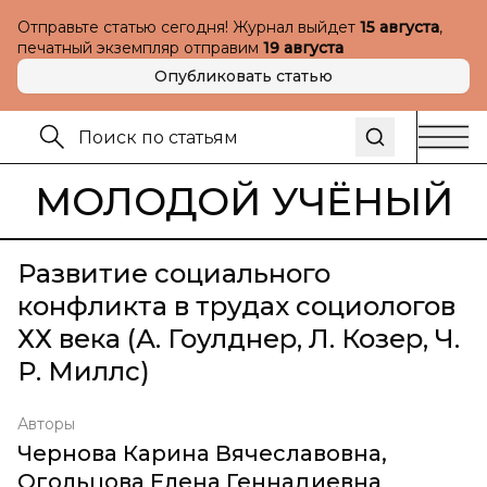
Отправьте статью сегодня! Журнал выйдет
15 августа
,
печатный экземпляр отправим
19 августа
Опубликовать статью
МОЛОДОЙ УЧЁНЫЙ
Развитие социального
конфликта в трудах социологов
ХХ века (А. Гоулднер, Л. Козер, Ч.
Р. Миллс)
Авторы
Чернова Карина Вячеславовна
,
Огольцова Елена Геннадиевна