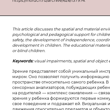
https://moluch.ru/archive/626/137974.
This article discusses the spatial and material envi
psychological and pedagogical support for childre
safety, the development of independence, coordin
development in children. The educational material
or blind children.
Keywords:
visual impairments, spatial and object 
Зрение представляет собой уникальный инст
миром. Оно позволяет получить информацию 
пространстве относительно самого ребенка. 
сенсорных анализаторов, побуждающих ребе
на родителей — комплекс оживления — связан
зрения у ребенка формируются первые комм
свое поведение и подражает ей. Визуальная
движения относительно предметов и объект