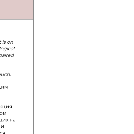
 is on
ogical
paired
ouch.
щим
акция
вом
щих на
ои
ся