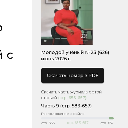
о
 с
Молодой учёный №23 (626)
июнь 2026 г.
Скачать номер в PDF
Скачать часть журнала с этой
статьей
(стр.
653-657
)
:
Часть 9
(стр. 583-657)
Расположение в файле:
стр.
583
стр.
653-657
стр.
657