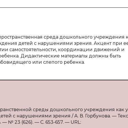
-пространственная среда дошкольного учреждения 
ждения детей с нарушениями зрения. Акцент при е
витии самостоятельности, координации движений и
ребенка. Дидактические материалы должны быть
абовидящего или слепого ребенка.
странственной среды дошкольного учреждения как 
ей с нарушениями зрения / А. В. Горбунова. — Текст
 № 23 (626). — С. 653-657. — URL: