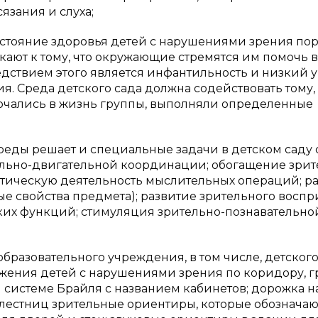
язания и слуха;
 состояние здоровья детей с нарушениями зрения по
ают к тому, что окружающие стремятся им помочь в
дствием этого является инфантильность и низкий 
 Среда детского сада должна содействовать тому,
ючались в жизнь группы, выполняли определенные
еды решает и специальные задачи в детском саду 
ельно-двигательной координации; обогащение зри
тическую деятельность мыслительных операций; р
е свойства предмета); развитие зрительного воспр
ких функций; стимуляция зрительно-познавательно
разовательного учреждения, в том числе, детского
жения детей с нарушениями зрения по коридору, г
истеме Брайля с названием кабинетов; дорожка на
 лестниц зрительные ориентиры, которые обозначаю