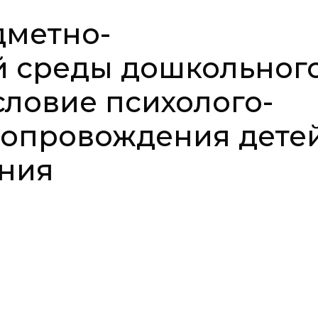
дметно-
й среды дошкольног
словие психолого-
сопровождения детей
ния