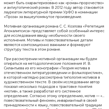
может быть охарактеризовано как «роман‑пророчество»
и антиутопический роман. В 2012 году автор становится
лауреатом литературной премии УрФО в номинации
«Проза» за вышеупомянутое произведение.
Мотивная организация романа С. С. Козлова «Репетиция
Апокалипсиса» представляет собой особенный интерес
для исследования ввиду необычности своего
исполнения. Мотивы и повествовательные детали
являются композиционно важными и формируют
структуру текста в этом романе.
При рассмотрении мотивной организации мы будем
опираться на методологические положения И. В.
Силантьева из его монографии «Теория мотива в
отечественном литературоведении и фольклористике»,
в которой наглядно рассмотрена типология мотивов в
художественном тексте. В своём исследовании автор
показал несколько подходов к трактовке понятия
«мотив», а также разработал его системное
определение. Согласно этому определению, мотив — «…
повествовательный феномен, инвариантный в своей
принадлежности к языку, повествовательной традиции