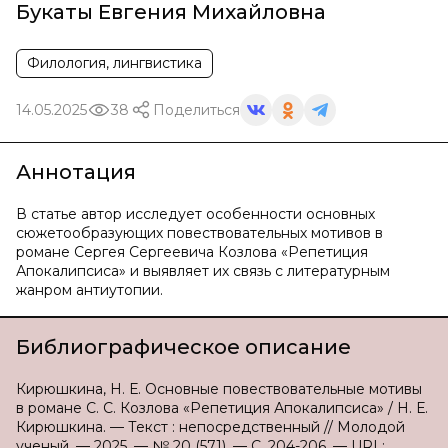
Букаты Евгения Михайловна
Филология, лингвистика
14.05.2025
38
Поделиться
Аннотация
В статье автор исследует особенности основных
сюжетообразующих повествовательных мотивов в
романе Сергея Сергеевича Козлова «Репетиция
Апокалипсиса» и выявляет их связь с литературным
жанром антиутопии.
Библиографическое описание
Кирюшкина, Н. Е. Основные повествовательные мотивы
в романе С. С. Козлова «Репетиция Апокалипсиса» / Н. Е.
Кирюшкина. — Текст : непосредственный // Молодой
ученый. — 2025. — № 20 (571). — С. 204-206. — URL: