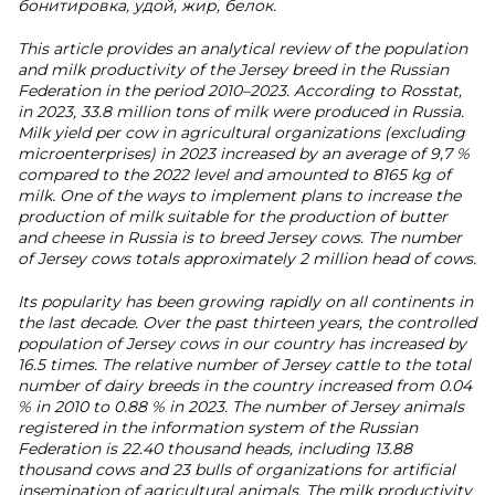
бонитировка, удой, жир, белок.
This article provides an analytical review of the population
and milk productivity of the Jersey breed in the Russian
Federation in the period 2010–2023. According to Rosstat,
in 2023, 33.8 million tons of milk were produced in Russia.
Milk yield per cow in agricultural organizations (excluding
microenterprises) in 2023 increased by an average of 9,7 %
compared to the 2022 level and amounted to 8165 kg of
milk. One of the ways to implement plans to increase the
production of milk suitable for the production of butter
and cheese in Russia is to breed Jersey cows. The number
of Jersey cows totals approximately 2 million head of cows.
Its popularity has been growing rapidly on all continents in
the last decade. Over the past thirteen years, the controlled
population of Jersey cows in our country has increased by
16.5 times. The relative number of Jersey cattle to the total
number of dairy breeds in the country increased from 0.04
% in 2010 to 0.88 % in 2023. The number of Jersey animals
registered in the information system of the Russian
Federation is 22.40 thousand heads, including 13.88
thousand cows and 23 bulls of organizations for artificial
insemination of agricultural animals. The milk productivity