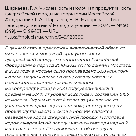
Шаркаева, Г. А. Численность и молочная продуктивность
джерсейской породы на территории Российской
Федерации / Г. А. Шаркаева, Н. Н. Макарова. — Текст :
непосредственный // Молодой ученый. — 2024. — № 50
(549). — С. 96-101. — URL:
https://moluch.ru/archive/549/120390.
В данной статье предложен аналитический обзор по
численности и молочной продуктивности
джерсейской породы на территории Российской
Федерации в период 2010–2023 гг. По данным Росстата,
в 2023 году в России было произведено 33,8 млн. тонн
молока. Надои молока на одну голову коровы в
сельхозорганизациях (за исключением
микропредприятий) в 2023 году увеличились в
среднем на 9,7 % от уровня 2022 года и составили 8165
кг молока. Одним из путей реализации планов по
увеличению производства молока, пригодного для
производства масла и сыра в России, является
разведение коров джерсейской породы. Поголовье
коров джерсейской породы насчитывает примерно 2
млн. голов коров. Популярность этой породы в
последнее десятилетие стремительно растет на всех