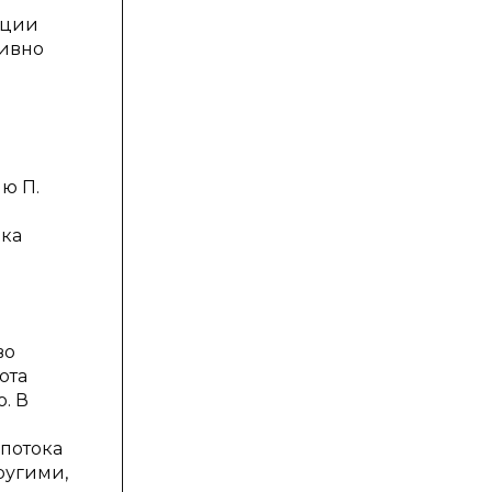
яции
тивно
ю П.
ика
во
ота
. В
 потока
ругими,