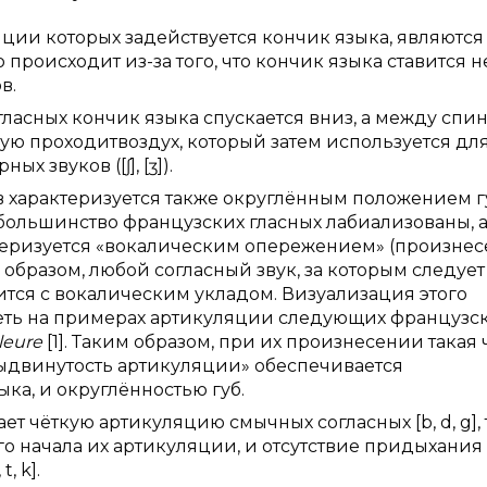
яции которых задействуется кончик языка, являются
 происходит из-за того, что кончик языка ставится н
в.
асных кончик языка спускается вниз, а между спи
рую проходитвоздух, который затем используется дл
х звуков ([ʃ], [ʒ]).
 характеризуется также округлённым положением г
большинство французских гласных лабиализованы, 
теризуется «вокалическим опережением» (произне
 образом, любой согласный звук, за которым следует
тся с вокалическим укладом. Визуализация этого
деть на примерах артикуляции следующих французс
pleure
[1]. Таким образом, при их произнесении такая 
выдвинутость артикуляции» обеспечивается
а, и округлённостью губ.
 чёткую артикуляцию смычных согласных [b, d, g], 
го начала их артикуляции, и отсутствие придыхания
, k].