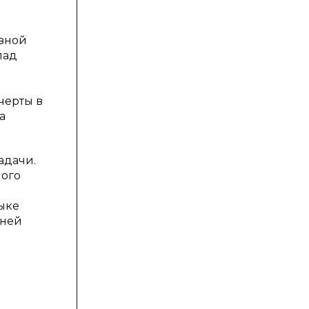
овной
лад
черты в
а
адачи.
ного
ыке
жней