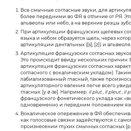
Все смычные согласные звуки, для артикул
более передними во ФЯ в отличие от РЯ. Это
альвеолы или нёбо, а на верхние резцы зубо
При артикуляции французских щелевых согл
языка и нёбом образуется щель, через кото
артикуляции дентальных ([s], [z]) и альвеолярны
Артикуляция французских согласных звуков
Это происходит ввиду нескольких причин: 
артикуляция французских согласных харак
согласного с вокалическим укладом). Таким
лабиализованный гласный, также произноси
артикуляторного явления легче всего уви
гласных: [y ø œ]. Например:
il plut
,
il pleut
,
il 
французского фонетического уклада как «
одновременно и передним положением язык
Вокалическое опережение в ФЯ обеспечивает
как голосовые связки задействуются с само
произнесении глухих смычных согласных [p, t