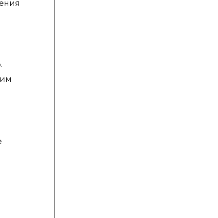
нения
.
 им
е