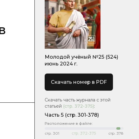
в
Молодой учёный №25 (524)
июнь 2024 г.
Скачать номер в PDF
Скачать часть журнала с этой
статьей
(стр.
372-375
)
:
Часть 5
(стр. 301-378)
Расположение в файле:
стр.
301
стр.
372-375
стр.
378