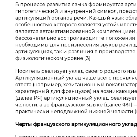
В процессе развития языка формируется арти
гипотетический и внутренний символ, пред
артикуляций органов речи. Каждый язык обл
особенностью которого является устойчивост
является автоматизированной компетенцией, 
бессознательно воспроизводит те положения
необходимы для произнесения звуков речи да
артикуляциях, так и различия в производстве 
физиологическом уровне [3]
Носитель реализует уклад своего родного яз
Артикуляционный уклад чаще всего проявляе
ответа (например, хезитационный вокализатор
характерный для французов) на возникающие
(далее РЯ) артикуляционный уклад реализует
челюсти, а во французском языке (далее ФЯ) 
практически неподвижной нижней челюсти (mou
Черты французского артикуляционного укла