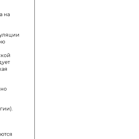
а на
куляции
юю
ской
дует
кая
жно
гии).
аются