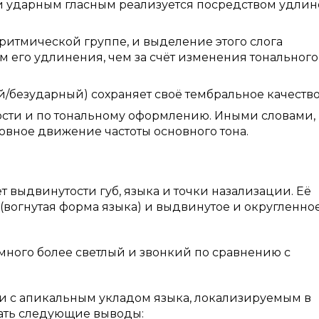
 и ударным гласным реализуется посредством удли
 ритмической группе, и выделение этого слога
м его удлинения, чем за счёт изменения тонального
/безударный) сохраняет своё тембральное качество
ости и по тональному оформлению. Иными словами,
вное движение частоты основного тона.
т выдвинутости губ, языка и точки назализации. Её
(вогнутая форма языка) и выдвинутое и округленно
амного более светлый и звонкий по сравнению с
ии с апикальным укладом языка, локализируемым в
лать следующие выводы: