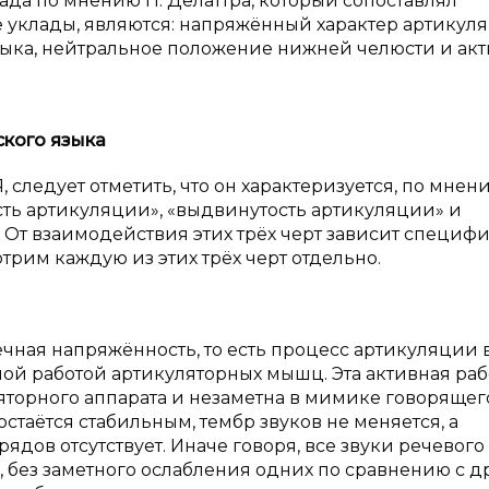
да по мнению П. Делаттра, который сопоставлял
уклады, являются: напряжённый характер артикул
зыка, нейтральное положение нижней челюсти и ак
кого языка
следует отметить, что он характеризуется, по мнени
ость артикуляции», «выдвинутость артикуляции» и
От взаимодействия этих трёх черт зависит специф
трим каждую из этих трёх черт отдельно.
ная напряжённость, то есть процесс артикуляции 
й работой артикуляторных мышц. Эта активная раб
торного аппарата и незаметна в мимике говорящего
стаётся стабильным, тембр звуков не меняется, а
дов отсутствует. Иначе говоря, все звуки речевого
 без заметного ослабления одних по сравнению с д