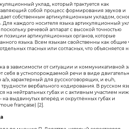
куляционный уклад, который трактуется как
ставляющий собой процесс формирования звуков и
адает собственным артикуляционным укладом, осн
ь. Для каждого носителя языка артикуляционный ук
поскольку речевой аппарат с высокой точностью
 и позиции артикуляционных органов, которые
нного языка. Всем языкам свойственны как общие 
отдельных гласных или согласных, что объясняется н
ыка в зависимости от ситуации и коммуникативной з
т себя в устнопорождаемой речи в виде двигатель
 а/э, характерный для русскоговорящих, и euh,
 трудности вербального кодирования. В русском яз
ся на нейтральных губах и с активным участием ни
— на выдвинутых вперёд и округлённых губах и
e française) [2].
да