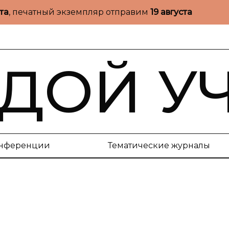
ста
, печатный экземпляр отправим
19 августа
ДОЙ У
нференции
Тематические журналы