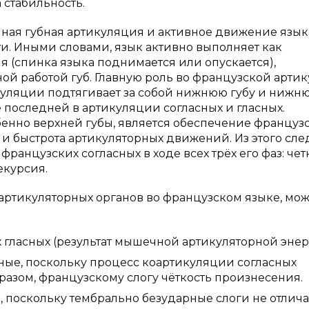
стабильность.
ная губная артикуляция и активное движение язык
и. Иными словами, язык активно выполняет как
я (спинка языка поднимается или опускается),
ной работой губ. Главную роль во французской арти
тикуляции подтягивает за собой нижнюю губу и нижн
 последней в артикуляции согласных и гласных.
обенно верхней губы, является обеспечение француз
ь и быстрота артикуляторных движений. Из этого сле
ранцузских согласных в ходе всех трёх его фаз: чет
екурсия.
артикуляторных органов во французском языке, мо
гласных (результат мышечной артикуляторной энер
ные, поскольку процесс коартикуляции согласных
разом, французскому слогу чёткость произнесения.
 поскольку тембрально безударные слоги не отлич