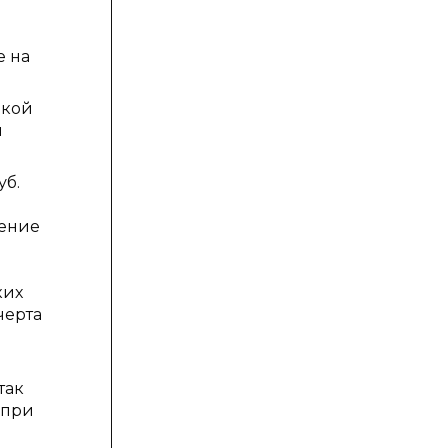
е на
нкой
я
уб.
а
сение
ких
черта
так
 при