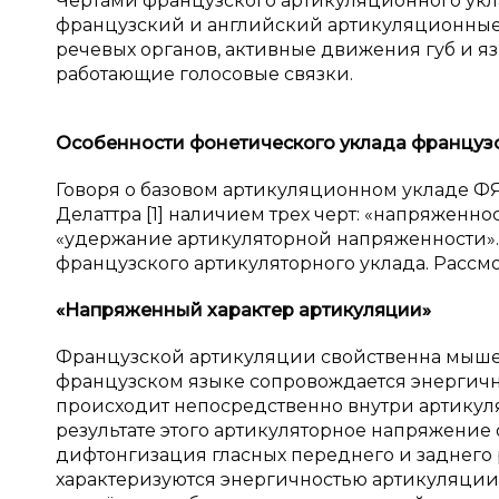
Чертами французского артикуляционного укла
французский и английский артикуляционные 
речевых органов, активные движения губ и я
работающие голосовые связки.
Особенности фонетического уклада французс
Говоря о базовом артикуляционном укладе ФЯ, 
Делаттра [1] наличием трех черт: «напряженн
«удержание артикуляторной напряженности». 
французского артикуляторного уклада. Рассмо
«Напряженный характер артикуляции»
Французской артикуляции свойственна мышеч
французском языке сопровождается энергично
происходит непосредственно внутри артикуля
результате этого артикуляторное напряжение о
дифтонгизация гласных переднего и заднего ря
характеризуются энергичностью артикуляции,