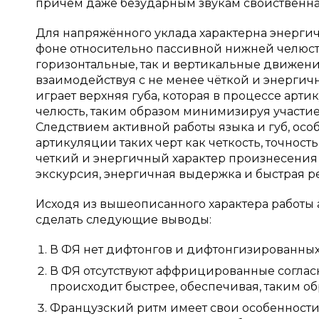
причём даже безударным звукам свойственна 
Для напряжённого уклада характерна энергич
фоне относительно пассивной нижней челюст
горизонтальные, так и вертикальные движени
взаимодействуя с не менее чёткой и энергич
играет верхняя губа, которая в процессе ар
челюсть, таким образом минимизируя участие
Следствием активной работы языка и губ, ос
артикуляции таких черт как четкость, точност
четкий и энергичный характер произнесения ф
экскурсия, энергичная выдержка и быстрая р
Исходя из вышеописанного характера работы 
сделать следующие выводы:
В ФЯ нет дифтонгов и дифтонгизированных 
В ФЯ отсутствуют аффрицированные соглас
происходит быстрее, обеспечивая, таким об
Французский ритм имеет свои особенности,