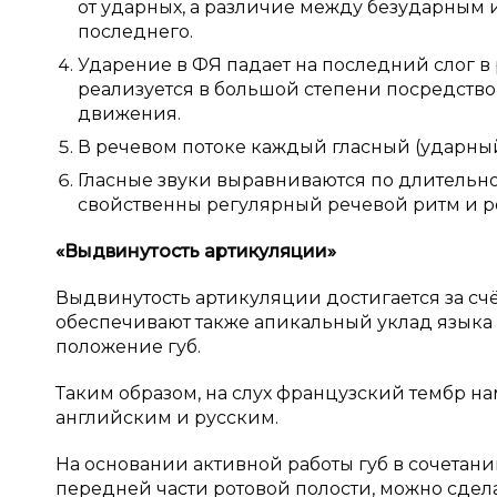
от ударных, а различие между безударным
последнего.
Ударение в ФЯ падает на последний слог в
реализуется в большой степени посредство
движения.
В речевом потоке каждый гласный (ударный
Гласные звуки выравниваются по длительн
свойственны регулярный речевой ритм и ро
«Выдвинутость артикуляции»
Выдвинутость артикуляции достигается за счё
обеспечивают также апикальный уклад языка 
положение губ.
Таким образом, на слух французский тембр н
английским и русским.
На основании активной работы губ в сочетан
передней части ротовой полости, можно сде