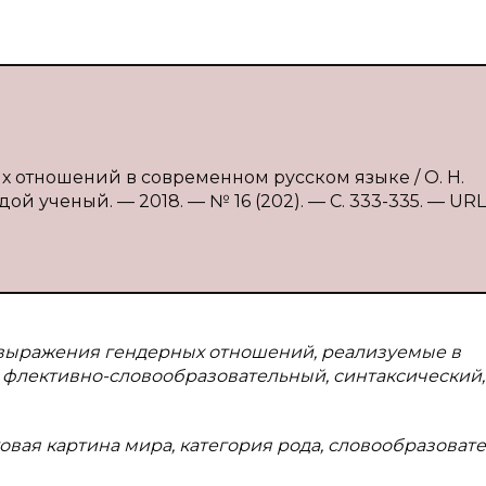
х отношений в современном русском языке / О. Н.
ой ученый. — 2018. — № 16 (202). — С. 333-335. — URL
 выражения гендерных отношений, реализуемые в
 флективно-словообразовательный, синтаксический,
овая картина мира, категория рода, словообразоват