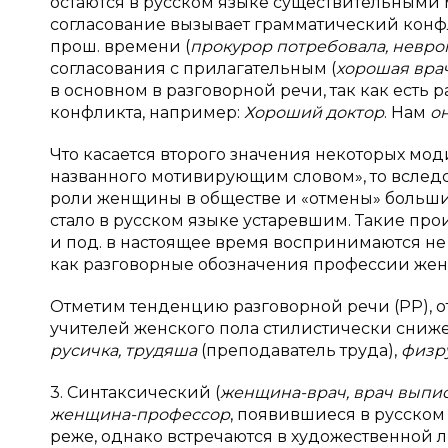
остаются в русском языке существительными м
согласование вызывает грамматический конфл
прош. времени (
прокурор потребовала, невро
согласования с прилагательным (
хорошая вра
в основном в разговорной речи, так как есть
конфликта, например:
Хороший доктор
. Нам
о
Что касается второго значения некоторых мо
названного мотивирующим словом», то вследс
роли женщины в обществе и «отмены» большин
стало в русском языке устаревшим. Такие про
и под. в настоящее время воспринимаются не
как разговорные обозначения профессии же
Отметим тенденцию разговорной речи (РР), 
учителей женского пола стилистически сни
русичка, трудяша
(преподаватель труда),
физр
3. Синтаксический (
женщина-врач, врач выпис
женщина-профессор
, появившиеся в русском 
реже, однако встречаются в художественной л