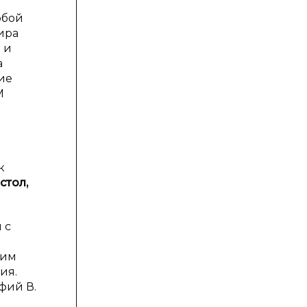
обой
ира
 и
а
ие
М
к
стол,
 с
щим
ия.
фий В.