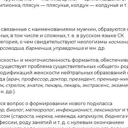
ионка, плясун — плясунья, колдун — колдунья и т. п».
связанные с наименованиями мужчин, образуются 
 в том числе и сложных, т. е. в русском языке СК
егория, о чем свидетельствуют неологизмы
космона
курсоводша, барменша, управдомша
и
мн. др.
нскость» и многочисленность формантов, обеспечи
существует проблема существительных «общего» рода,
 модификаций женскости нейтральных образований 
а (
врач, профессор, доктор, президент, премьер-ми
, стрелок, знаток, пекарь, лекарь, экстрасенс, экзам
н. др.).
тся вопрос о формировании нового подкласса
р, биолог, метеоролог, инфекционист, лексиколог
и т
сом (
староста, неряха, невежда, капризуля, бедняга
и
ессии, роду занятий и т. д. с нулевым окончанием