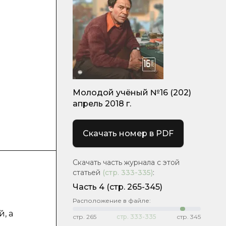
Молодой учёный №16 (202)
апрель 2018 г.
Скачать номер в PDF
Скачать часть журнала с этой
статьей
(стр.
333-335
)
:
Часть 4
(стр. 265-345)
Расположение в файле:
, а
стр.
265
стр.
333-335
стр.
345