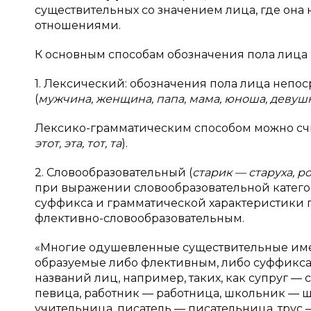
существительных со значением лица, где он
отношениями.
К основным способам обозначения пола лица 
1. Лексический: обозначения пола лица неп
(
мужчина, женщина, папа, мама, юноша, девушк
Лексико-грамматическим способом можно счи
этот, эта, тот, та
).
2. Словообразовательный (
старик — старуха, 
при выражении словообразовательной категор
суффикса и грамматической характеристики по 
флективно-словообразовательным.
«Многие одушевленные существительные име
образуемые либо флективным, либо суффикса
названий лиц, например, таких, как супруг — 
певица, работник — работница, школьник — 
учительница, писатель — писательница, трус — 