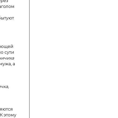
ерез
аголом
 бытуют
тающей
о сути
ничиха
мужа, а
чка,
ляются
К этому