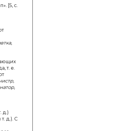
 [5, с.
от
втка,
вающих
 т. е.
от
нистр,
енатор,
. д.)
 т. д.). С