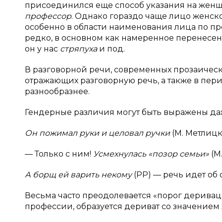
присоединился еще способ указания на женщ
профессор
. Однако гораздо чаще лицо женск
особенно в области наименования лица по п
редко, в основном как намеренное перенесе
он у нас
стряпуха
и
под.
В разговорной речи, современных прозаичес
отражающих разговорную речь, а также в пе
разнообразнее.
Гендерные различия могут быть выражены да
Он пожимал руки и целовал ручки
(М. Метлицка
— Только с ним!
Усмехнулась «позор семьи»
(М
А борщ ей варить некому
(РР) — речь идет об
Весьма часто преодолевается «порог деривации
профессии, образуется дериват со значением