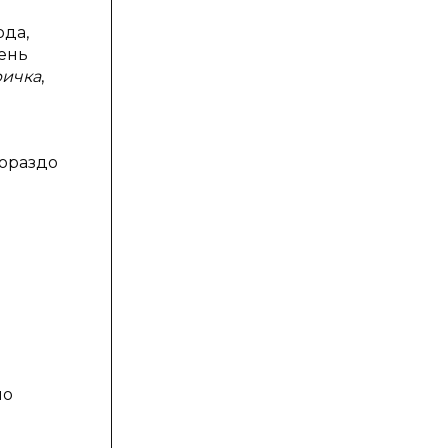
ода,
ень
ричка
,
гораздо
по