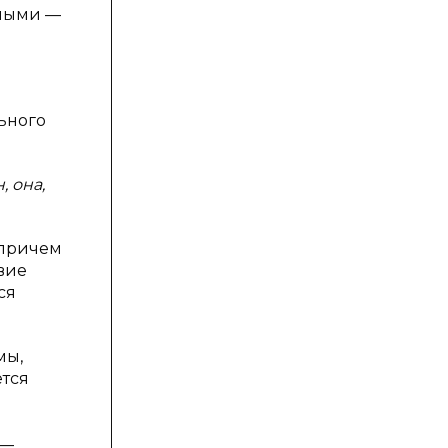
ьными —
ьного
, она,
, причем
вие
ся
мы,
ется
 —