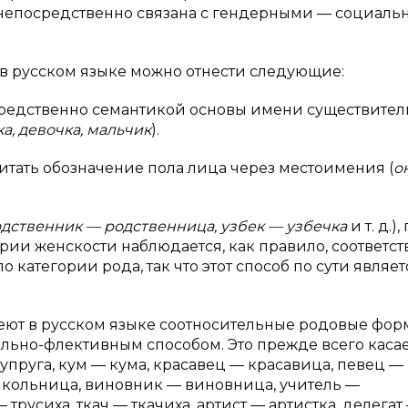
а непосредственно связана с гендерными — социал
в русском языке можно отнести следующие:
осредственно семантикой основы имени существител
а, девочка, мальчик
).
тать обозначение пола лица через местоимения (
он
родственник — родственница, узбек — узбечка
и т. д.)
ии женскости наблюдается, как правило, соответст
категории рода, так что этот способ по сути являет
ют в русском языке соотносительные родовые фор
льно-флективным способом. Это прежде всего каса
супруга, кум — кума, красавец — красавица, певец —
школьница, виновник — виновница, учитель —
трусиха, ткач — ткачиха, артист — артистка, делегат