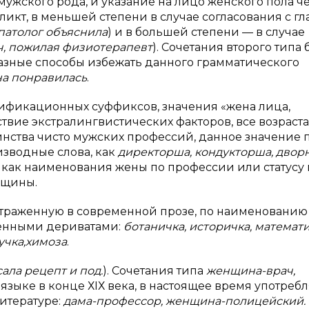
ужского рода, и указание на лицо женского пола ч
икт, в меньшей степени в случае согласования с гл
патолог объяснила
) и в большей степени — в случае
ч, пожилая физиотерапевт
). Сочетания второго типа
 разные способы избежать данного грамматического
на понравилась
.
дификационных суффиксов, значения «жена лица,
твие экстралингвистических факторов, все возрас
ства чисто мужских профессий, данное значение п
изводные слова, как
директорша, кондукторша, двор
 как наименования жены по профессии или статусу 
нщины.
отраженную в современной прозе, по наименованию
женными дериватами:
ботаничка, историчка, математи
учка,химоза
.
ала рецепт и под.
). Сочетания типа
женщина-врач,
языке в конце ХIХ века, в настоящее время употреб
итературе:
дама-профессор, женщина-полицейский.