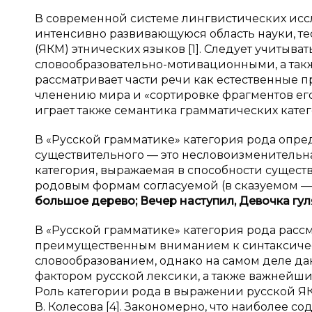
В современной системе лингвистических исс
интенсивно развивающуюся область науки, т
(ЯКМ) этнических языков [1]. Следует учитыва
словообразовательно-мотивационными, а также
рассматривает части речи как естественные п
членению мира и «сортировке фрагментов его 
играет также семантика грамматических кате
В «Русской грамматике» категория рода опре
существительного — это несловоизменительн
категория, выражаемая в способности существ
родовым формам согласуемой (в сказуемом 
большое дерево; Вечер наступил, Девочка гул
В «Русской грамматике» категория рода расс
преимущественным вниманием к синтаксичес
словообразованием, однако на самом деле д
фактором русской лексики, а также важнейши
Роль категории рода в выражении русской ЯК
В. Колесова [4]. Закономерно, что наиболее с