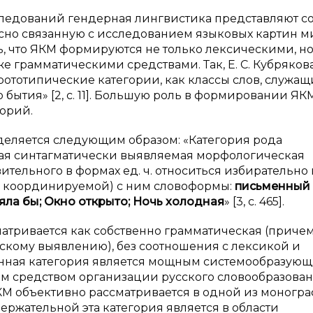
ледований гендерная лингвистика представляют с
есно связанную с исследованием языковых картин м
ть, что ЯКМ формируются не только лексическими, но
 грамматическими средствами. Так, Е. С. Кубряков
рототипические категории, как классы слов, служащ
бытия» [2, с. 11]. Большую роль в формировании ЯК
горий.
деляется следующим образом: «Категория рода
ая синтагматически выявляемая морфологическая
ительного в формах ед. ч. относиться избирательно 
— координируемой) с ним словоформы:
письменный 
яла бы; Окно открыто; Ночь холодная
» [3, с. 465].
матривается как собственно грамматическая (причем
кому выявлению), без соотношения с лексикой и
анная категория является мощным системообразую
м средством организации русского словообразован
М объективно рассматривается в одной из моногра
одержательной эта категория является в области