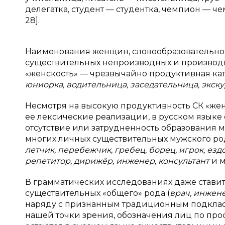
делегатка, студент — студентка, чемпион — чемп
28].
Наименования женщин, словообразовательно 
существительных непроизводных и производных,
«женскость» — чрезвычайно продуктивная кат
юниорка, водительница, заседательница, экс
Несмотря на высокую продуктивность СК «же
ее лексические реализации, в русском языке 
отсутствие или затрудненность образования
многих личных существительных мужского род
летчик, перебежчик, гребец, борец, игрок, ездок
репетитор, дирижёр, инженер, консультант
и м
В грамматических исследованиях даже стави
существительных «общего» рода (
врач, инжене
наряду с признанным традиционным подклас
нашей точки зрения, обозначения лиц по проф