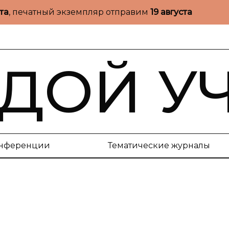
ста
, печатный экземпляр отправим
19 августа
ДОЙ У
нференции
Тематические журналы