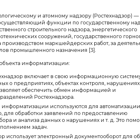
ологическому и атомному надзору (Ростехнадзор) — 
осуществляющий функции по государственному над
твенного строительного надзора, энергетического
ротехнических сооружений, государственного горно
а производством маркшейдерских работ, за деятель
лов промышленного назначения [3].
 объекта информатизации:
ехнадзор включает в свою информационную систем
ых о предприятиях, объектах контроля, нарушениях
 позволяет обеспечить обмен информацией и
разделений Ростехнадзора.
а информатизации используются для автоматизаци
р, для обработки заявлений по предоставлению
ора и анализа данных о нарушениях и т. д. Это помо
ыполнением задач.
ор использует электронный документооборот для о