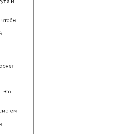
тупа и
 чтобы
й
оряет
 Это
систем
я