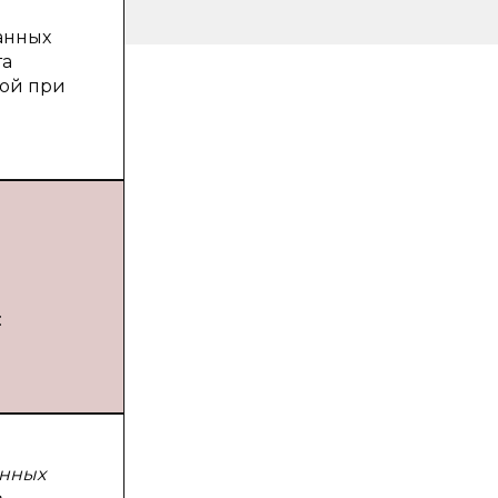
анных
та
мой при
:
анных