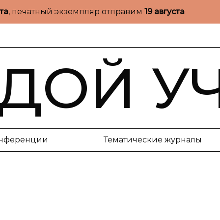
ста
, печатный экземпляр отправим
19 августа
ДОЙ У
нференции
Тематические журналы