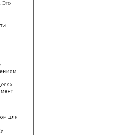
 Это
сти
ь
нениям
целях
омент
том для
ду