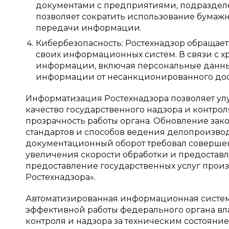
документами с предприятиями, подразделе
позволяет сократить использование бумаж
передачи информации.
Кибербезопасность: Ростехнадзор обращае
своих информационных систем. В связи с 
информации, включая персональные данны
информации от несанкционированного дос
Информатизация Ростехнадзора позволяет ул
качество государственного надзора и контрол
прозрачность работы органа. Обновление за
стандартов и способов ведения делопроизвод
документационный оборот требовал совершенс
увеличения скорости обработки и предостав
предоставление государственных услуг прои
Ростехнадзора».
Автоматизированная информационная система
эффективной работы федерального органа вла
контроля и надзора за техническим состояни