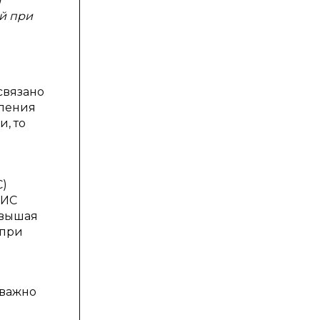
а
й при
связано
вления
, то
С)
АИС
овышая
 при
 важно