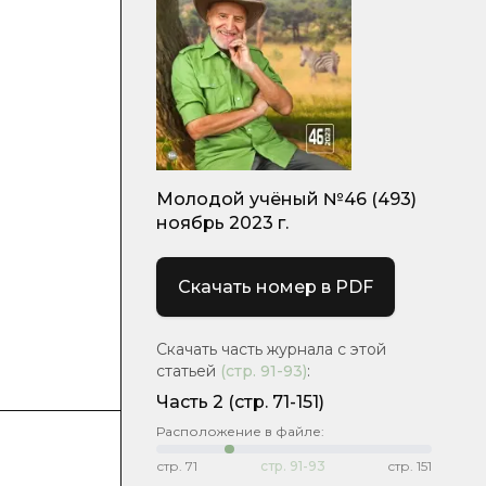
Молодой учёный №46 (493)
ноябрь 2023 г.
Скачать номер в PDF
Скачать часть журнала с этой
статьей
(стр.
91-93
)
:
Часть 2
(стр. 71-151)
Расположение в файле:
стр.
71
стр.
91-93
стр.
151