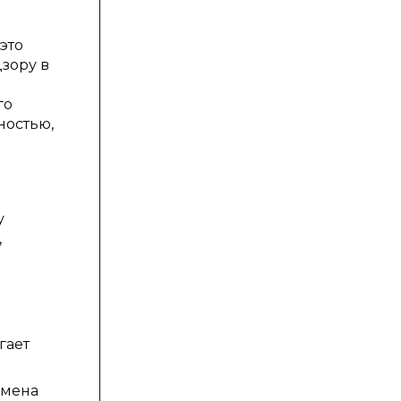
это
зору в
го
ностью,
у
,
и
гает
бмена