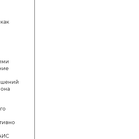
 как
в
ими
ние
решений
 она
го
ктивно
 АИС