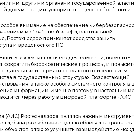
ниями, другими органами государственной власти.
ной документации, ускорить процессы обработки и
т особое внимание на обеспечение кибербезопасно
хранением и обработкой конфиденциальной
е, Ростехнадзор применяет средства защиты
тупа и вредоносного ПО.
учшить эффективность его деятельности, повысить
я, сократить бюрократические процессы, и повысит
конодательных и нормативных актов привело к изме
ства в государственных структурах. Возрастающий
твования, а также особого системного контроля в 
ления информации. Именно поэтому в настоящий м
зводится через работу в цифровой платформе «АИС
 (АИС) Ростехнадзора, являясь важным инструмен
сти, была разработана с целью облегчить процессы
ем объектов, а также улучшить взаимодействие меж