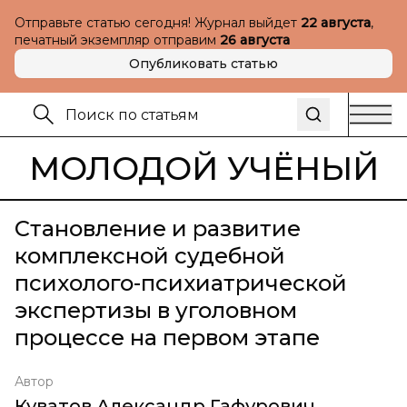
Отправьте статью сегодня! Журнал выйдет
22 августа
,
печатный экземпляр отправим
26 августа
Опубликовать статью
МОЛОДОЙ УЧЁНЫЙ
Становление и развитие
комплексной судебной
психолого-психиатрической
экспертизы в уголовном
процессе на первом этапе
Автор
Куватов Александр Гафурович