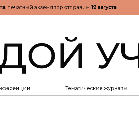
ста
, печатный экземпляр отправим
19 августа
ДОЙ У
нференции
Тематические журналы