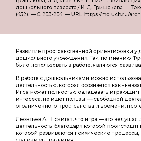
Гришакова, И. Д. Использование развивающих
дошкольного возраста / И. Д. Гришакова. — Те
(452). — С. 253-254. — URL: https://moluch.ru/arch
Развитие пространственной ориентировки у 
дошкольного учреждения. Так, по мнению Фр
было использовать в работе, являются разви
В работе с дошкольниками можно использова
деятельностью, которая осознается как «нев
Игра может полностью овладевать играющим, 
интереса, не ищет пользы, — свободной деят
ограниченного пространства и времени, прот
Леонтьев А. Н. считал, что игра — это ведущая
деятельность, благодаря которой происходят
которой развиваются психические процессы,
ступени его развития.