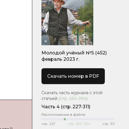
Молодой учёный №5 (452)
февраль 2023 г.
Скачать номер в PDF
Скачать часть журнала с этой
статьей
(стр.
253-254
)
:
Часть 4
(стр. 227-311)
Расположение в файле:
стр.
227
стр.
253-254
стр.
311