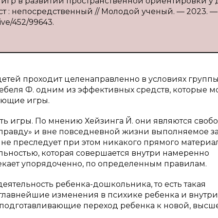
 игр в развитии пространственной ориентировки у 
кст : непосредственный // Молодой ученый. — 2023. —
ive/452/99643.
детей проходит целенаправленно в условиях групп
ебеля Ф. одним из эффективных средств, которые 
вающие игры.
ть игры. По мнению Хейзинга Й. они являются своб
заправду» и вне повседневной жизни выполняемое за
не преследует при этом никакого прямого материа
ельностью, которая совершается внутри намеренно
екает упорядоченно, по определенным правилам.
 деятельность ребенка-дошкольника, то есть такая
 главнейшие изменения в психике ребенка и внутри
 подготавливающие переход ребенка к новой, высш