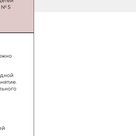
детей
 № 5
ы
можно
одной
нятие.
льного
ей