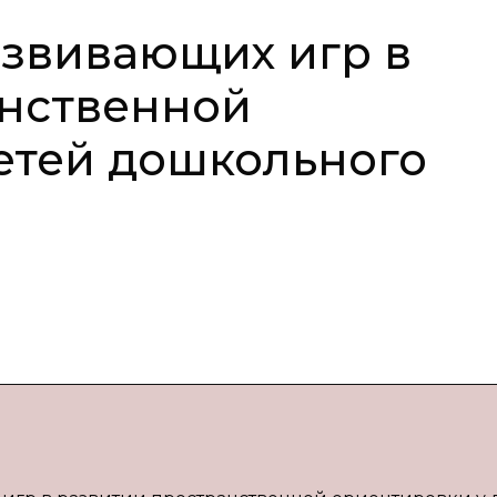
звивающих игр в
анственной
етей дошкольного