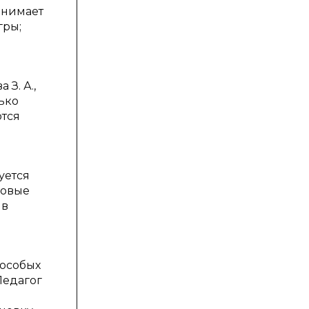
анимает
гры;
 З. А.,
лько
ются
уется
ровые
 в
 особых
Педагог