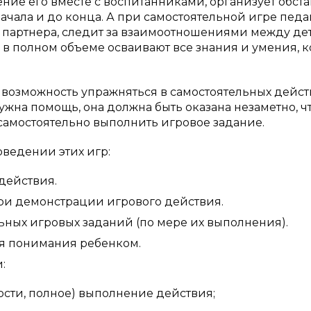
ние его вместе с воспитанниками, организует обст
начала и до конца. А при самостоятельной игре педа
е партнера, следит за взаимоотношениями между де
 в полном объеме осваивают все знания и умения, 
 возможность упражняться в самостоятельных дейст
ужна помощь, она должна быть оказана незаметно, ч
 самостоятельно выполнить игровое задание.
ведении этих игр:
действия.
ри демонстрации игрового действия.
ных игровых заданий (по мере их выполнения).
ля понимания ребенком.
:
ости, полное) выполнение действия;