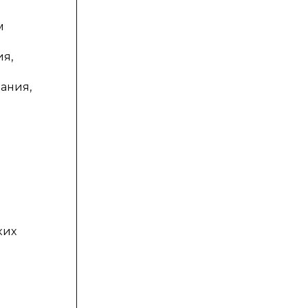
м
я,
ания,
ких