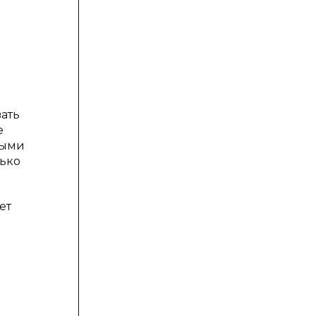
ать
е
ными
лько
ет