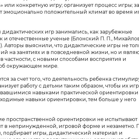
» или конкретную игру; организует процесс игры; з
т эмоционально положительный климат во время и
 дидактических игр занимались, как зарубежные
к и отечественные ученые (Блонский П. П., Михайлова
ие). Авторы выяснили, что дидактические игры не то
й на занятиях и в повседневной жизни, но и явля
в частности, с новыми способами восприятия и
об окружающем мире.
ся за счет того, что деятельность ребенка стимулир
анизует работу с детьми таким образом, чтобы их иг
ровавшимися навыками практической ориентировки
бходимые навыки ориентировки, тем больше у него
тие пространственной ориентировки не испытывают
т в непринужденной, игровой форме и незаметно. 
, подбирает игры, дидактический материал и