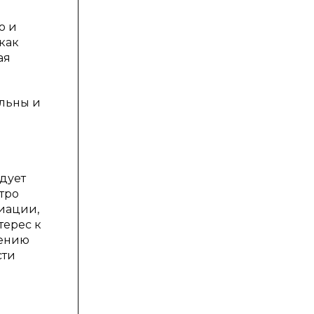
о и
как
ая
ельны и
дует
тро
риации,
терес к
оению
сти
и