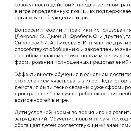
совокупности действий: предлагает «поиграть
в игре определенную позицию; поддерживае
организует обсуждение игры.
Вопросами теории и практики использования
(Декроли О., Дьюи Д., Фребель Ф. и другие), та
Сикорский И. А., Тихеева Е. И. и многие друг
способствуют обобщению и закреплению знани
способом ознакомления с новым материалом, 
формирования полноценных представлений 
Эффективность обучения в основном достигает
его желанием участвовать в игре. Педагог орг
действия были тесно связаны с уже сформи
пространстве. Чем лучше ребенок освоит нео
возможностей в игре.
Дети условной нормы во время игр на разви
затруднений. Обучение новым играм проходи
обогащает детей соответствующими знаниями