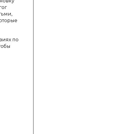
ановку
гог
тьми,
которые
виях по
тобы