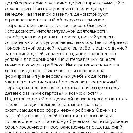
детей характерно сочетание дефицитарных функций с
сохранными. При поступлении в школу дети, с
замедленным темпом развития, демонстрируют
ограниченность знаний об окружающем мире,
незрелость мыслительных процессов, быструю
истощаемость интеллектуальной деятельности,
преобладание игровых интересов, низкий уровень
социальных и коммуникативных навыков. Таким образом,
приоритетной задачей педагогов, работающих с данной
категорией детей, является создание полноценных
условий для формирования интегративных качеств
личности каждого ребенка. Интегративные качества
личности дошкольника являются основой для
формирования универсальных учебных действий
младшего школьника и обеспечивают постепенный
переход из дошкольного детства в начальную школу
детей с разными стартовыми возможностями.
Подготовка детей с задержкой психического развития к
школе — задача комплексная, многогранная,
охватывающая все сферы жизни ребенка. Одним из
важнейших показателей развития дошкольника и
готовности его к школьному обучению является уровень
сформированности пространственных представлений,
определяющий успешность освоения базовых навыков