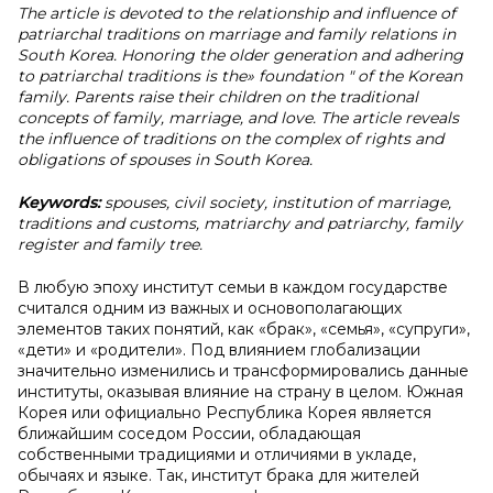
The article is devoted to the relationship and influence of
patriarchal traditions on marriage and family relations in
South Korea. Honoring the older generation and adhering
to patriarchal traditions is the» foundation " of the Korean
family. Parents raise their children on the traditional
concepts of family, marriage, and love. The article reveals
the influence of traditions on the complex of rights and
obligations of spouses in South Korea.
Keywords:
spouses, civil society, institution of marriage,
traditions and customs, matriarchy and patriarchy, family
register and family tree.
В любую эпоху институт семьи в каждом государстве
считался одним из важных и основополагающих
элементов таких понятий, как «брак», «семья», «супруги»,
«дети» и «родители». Под влиянием глобализации
значительно изменились и трансформировались данные
институты, оказывая влияние на страну в целом. Южная
Корея или официально Республика Корея является
ближайшим соседом России, обладающая
собственными традициями и отличиями в укладе,
обычаях и языке. Так, институт брака для жителей