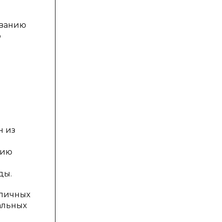
ованию
о
н из
нию
ды.
 личных
альных