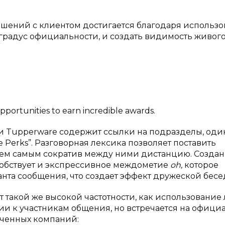
ошений с клиентом достигается благодаря использ
 градус официальности, и создать видимость живог
pportunities to earn incredible awards.
ии Tupperware содержит ссылки на подразделы, оди
e Perks”. Разговорная лексика позволяет поставить
тем самым сократив между ними дистанцию. Созда
обствует и экспрессивное междометие
oh,
которое
нта сообщения, что создает эффект дружеской бесе
 такой же высокой частотности, как использование
и к участникам общения, но встречается на офици
аченных компаний: