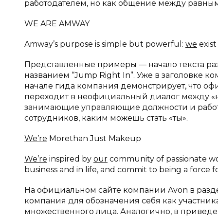
работодателем, но как общение между равны
WE
ARE AMWAY
Amway’s purpose is simple but powerful:
we
exist
Представленные примеры — начало текста ра
названием “Jump Right In”. Уже в заголовке 
начале гида компания демонстрирует, что о
переходит в неофициальный диалог между «нам
занимающие управляющие должности и работни
сотрудников, каким можешь стать «ты».
We’re
Morethan Just Makeup
We’re
inspired by
our
community of passionate 
business and in life, and commit to being a force f
На официальном сайте компании Avon в разде
компания для обозначения себя как участник
множественного лица. Аналогично, в приве