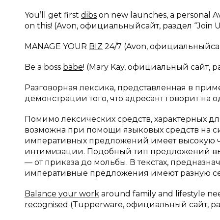
You’ll get first
dibs
on new launches, a personal Av
on this! (Avon, официальныйсайт, раздел “Join U
MANAGE YOUR
BIZ
24/7 (Avon, официальныйсайт
Be a boss
babe
! (Mary Kay, официальный сайт, р
Разговорная лексика, представленная в прим
демонстрации того, что адресант говорит на о
Помимо лексических средств, характерных д
возможна при помощи языковых средств на с
императивных предложений имеет высокую ч
интимизации. Подобный тип предложений выр
— от приказа до мольбы. В текстах, предназ
императивные предложения имеют разную се
Balance your work
around family and lifestyle ne
recognised
(Tupperware, официальный сайт, раз