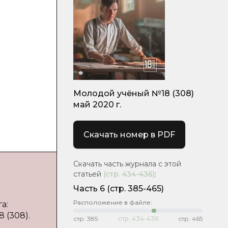
Молодой учёный №18 (308)
май 2020 г.
Скачать номер в PDF
Скачать часть журнала с этой
статьей
(стр.
434-436
)
:
Часть 6
(стр. 385-465)
Расположение в файле:
а:
 (308).
стр.
385
стр.
434-436
стр.
465