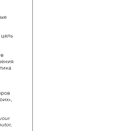
ные
 цель
ов
шения
ктика
оров
оих»,
your
.
butor
,