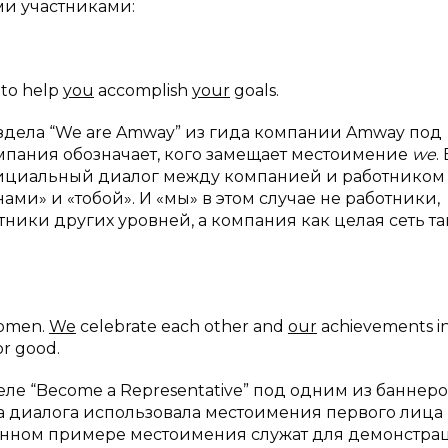
ми участниками:
 to help
you
accomplish
your
goals.
здела “We are Amway” из гида компании Amway под
компания обозначает, кого замещает местоимение
we
.
фициальный диалог между компанией и работником
и» и «тобой». И «мы» в этом случае не работники,
ки других уровней, а компания как целая сеть та
women.
We
celebrate each other and
our
achievements i
or good.
ле “Become a Representative” под одним из баннер
а диалога использовала местоимения первого лица
денном примере местоимения служат для демонстра