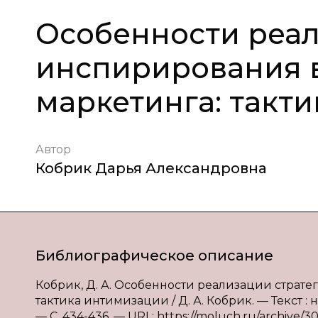
Особенности реал
инспирирования в
маркетинга: такт
Автор
Кобрик Дарья Александровна
Библиографическое описание
Кобрик, Д. А. Особенности реализации страт
тактика интимизации / Д. А. Кобрик. — Текст :
— С. 434-436. — URL: https://moluch.ru/archive/3