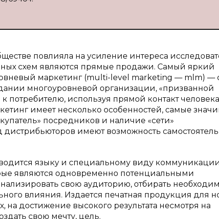
ществе повлияла на усиление интереса исследоват
рных схем являются прямые продажи. Самый яркий
вневый маркетинг (multi-level marketing — mlm) — 
оздании многоуровневой организации, «призванной
 к потребителю, используя прямой контакт человека
ркетинг имеет несколько особенностей, самые знач
купатель» посредников и наличие «сети»
нд дистрибьюторов имеют возможность самостоятел
тводится языку и специальному виду коммуникации
орые являются одновременно потенциальными
нализировать свою аудиторию, отбирать необходи
ьного влияния. Издается печатная продукция для н
х, на достижение высокого результата несмотря на
оздать свою мечту, цель.