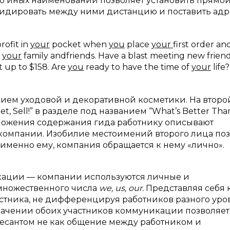
о иных наименований позволяет установить прямо
идировать между ними дистанцию и поставить адре
rofit in
your
pocket when
you
place
your
first order an
h
your
family andfriends. Have a blast meeting new frien
 up to $158. Are
you
ready to have the time of
your
life?
нием уходовой и декоративной косметики. На второ
t, Sell!” в разделе под названием “What’s Better Th
ложения содержания гида работнику описывают
в компании. Изобилие местоимений второго лица по
н именно ему, компания обращается к нему «лично».
икации — компании используются личные и
множественного числа
we, us, our.
Представляя себя 
астника, не дифференцируя работников разного уро
начении обоих участников коммуникации позволяет
есантом не как общение между работником и