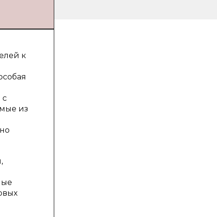
елей к
особая
 с
имые из
ьно
,
мые
овых