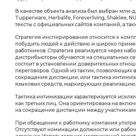
В качестве объекта анализа был выбран млм-д
Tupperware, Herbalife, Foreverliving, Shakle
тексты с официальных сайтов компаний, а та
Стратегия инспирирования относится к комп
побудить людей к действию и широко приме
работников. Стратегия реализуется через на
дистрибьюторы обучаются на специальных сем
состоит в установлении доверительных отнош
переговоров. Одной из тактик, позволяющих в
сокращения дистанции, или тактика интимиза
языковых средств, маркирующих реализацию
Тактика интимизации характеризуется искл
как третьих лиц. Она ориентирована на включ
на сокращение дистанции между участникам
При обращении к работнику компания употр
Отсутствуют номинации должности или рабоч