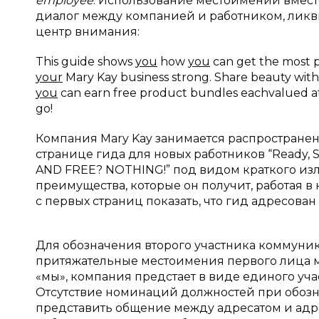
employee
. Использование местоимений вмест
диалог между компанией и работником, ликв
центр внимания:
This guide shows
you
how
you
can get the most p
your
Mary Kay business strong. Share beauty wit
you
can earn free product bundles eachvalued at
go!
Компания Mary Kay занимается распростране
странице гида для новых работников “Ready, Se
AND FREE? NOTHING!” под видом краткого из
преимущества, которые он получит, работая 
с первых страниц показать, что гид адресова
Для обозначения второго участника коммун
притяжательные местоимения первого лица 
«мы», компания предстает в виде единого уч
Отсутствие номинаций должностей при обоз
представить общение между адресатом и адр