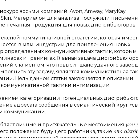
искурс восьми компаний: Avon, Amway, MaryKay,
e, NUSkin. Материалом для анализа послужили письмен
кже печатная продукция для новых дистрибьюторов.
лексной коммуникативной стратегии, которая имеет
няется в млм-индустрии для привлечения новых
бор определенных коммуникативных тактик, которым
инарах и тренингах. Главная задача дистрибьютор
ений с клиентом, что повысит шанс удачного завер
ыполнить эту задачу, является коммуникативная та
ции. Цель данной статьи заключается в описании
 коммуникативной тактики интимизации.
ючением категоризации потенциальных дистрибьют
ение адресата сообщения в семантический круг «св
и коммуникации.
ебляет личные и притяжательные местоимения
you, 
его положения будущего работника, такие как
distri