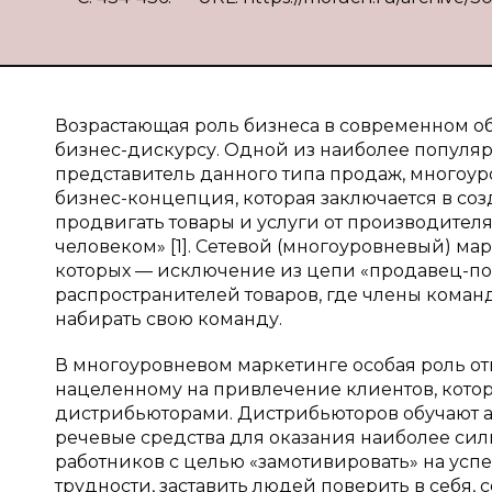
Возрастающая роль бизнеса в современном об
бизнес-дискурсу. Одной из наиболее популя
представитель данного типа продаж, многоуро
бизнес-концепция, которая заключается в с
продвигать товары и услуги от производителя
человеком» [1]. Сетевой (многоуровневый) ма
которых — исключение из цепи «продавец-по
распространителей товаров, где члены кома
набирать свою команду.
В многоуровневом маркетинге особая роль о
нацеленному на привлечение клиентов, кот
дистрибьюторами. Дистрибьюторов обучают а
речевые средства для оказания наиболее сил
работников с целью «замотивировать» на успе
трудности, заставить людей поверить в себя, с