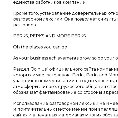
единства работников компании.
Кроме того, установление доверительных отн
разговорной лексики. Она позволяет снизить
разговора:
PERKS, PERKS
AND MORE
PERKS
Oh
the places you can go
As your business achievements grow, so do your o
Раздел “Join Us” официального сайта компан
которых имеет заголовок “Perks, Perks and Mor
участников коммуникации на один уровень, 
атмосферы живого, дружеского общения спос
обозначает фантазирование со стороны адреса
Использование разговорной лексики не имеет
и притяжательных местоимений при апелляци
сайтах и в печатных материалах многих обозн