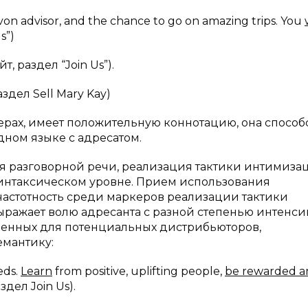
on advisor, and the chance to go on amazing trips. You
s”)
, раздел “Join Us”).
аздел Sell Mary Kay)
ерах, имеет положительную коннотацию, она способ
дном языке с адресатом.
ля разговорной речи, реализация тактики интимиза
интаксическом уровне. Прием использования
астотность среди маркеров реализации тактики
ажает волю адресанта с разной степенью интенси
наченных для потенциальных дистрибьюторов,
мантику:
eds.
Learn
from positive, uplifting people,
be rewarded a
дел Join Us).