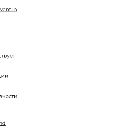
want in
ствует
ции
вности
nd