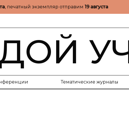
ста
, печатный экземпляр отправим
19 августа
ДОЙ У
нференции
Тематические журналы