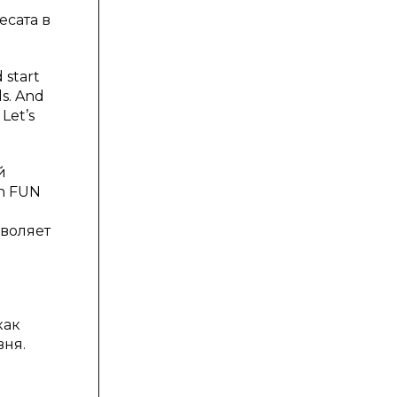
й
сата в
d start
ds. And
 Let’s
й
an FUN
зволяет
как
вня.