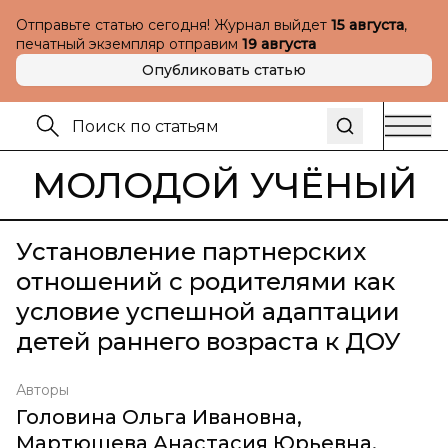
Отправьте статью сегодня! Журнал выйдет
15 августа
,
печатный экземпляр отправим
19 августа
Опубликовать статью
МОЛОДОЙ УЧЁНЫЙ
Установление партнерских
отношений с родителями как
условие успешной адаптации
детей раннего возраста к ДОУ
Авторы
Головина Ольга Ивановна
,
Мартюшева Анастасия Юрьевна
,