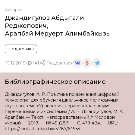
Авторы
Джандигулов Абдыгали
Реджепович
,
Арапбай Меруерт Алимбайкызы
Педагогика
10.12.2019
141
Поделиться
Библиографическое описание
Джандигулов, А. Р. Практика применения цифровой
технологии для обучения школьников полиязычных
групп по теме «Уравнения, неравенства с двумя
переменными и их системы» / А. Р. Джандигулов, М. А.
Арапбай. — Текст : непосредственный // Молодой
ученый. — 2019. — № 49 (287). — С. 479-484. — URL:
https://moluch.ru/archive/287/64954.