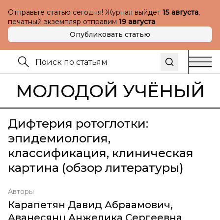
Отправьте статью сегодня! Журнал выйдет
15 августа
,
печатный экземпляр отправим
19 августа
Опубликовать статью
МОЛОДОЙ УЧЁНЫЙ
Дифтерия ротоглотки:
эпидемиология,
классификация, клиническая
картина (обзор литературы)
Авторы
Карапетян Давид Абраамович
,
Аванесянц Анжелика Сергеевна