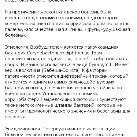
общетоксические проявления.
На протяжении нескольких веков болезнь была
известна под разными названиями, среди которых:
«смертельная язва глотки», «сирийская болезнь», «петля
палача», «злокачественная ангина», «круп», «удушающая
болезнь».
Этиология. Возбудителем является палочковидная
бактерия Corynebacterium diphtheriae. Грам-
положительная, неподвижная, способна образовывать
споры. В мазке располагается в виде букв V, Y, L. Имеет
зерна волютина (Бабеша-Эрнста). К факторам
патогенности относится дифтерийный токсин, который
относится к одним из самых сильнодействующих
бактериальных ядов. Бактерия хорошо устойчива во
внешней среде. Установлено, что помимо
коринобактерий выделяющих экзотоксин существуют
также нетоксигенные штаммы бактерий, которые не
имеют эпидемиологического значения и безопасны для
человека.
Эпидемиология. Резервуар и источник инфекции —
больной человек или носитель токсигенного штамма.