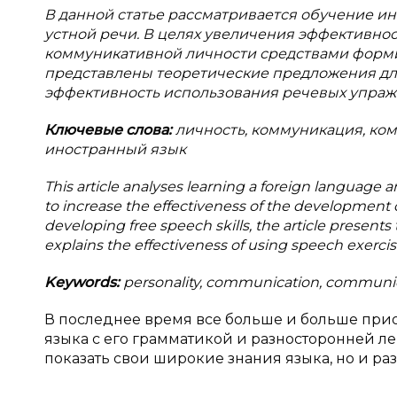
В
данной статье рассматривается обучение и
устной речи. В целях увеличения эффективно
коммуникативной личности средствами форми
представлены теоретические предложения дл
эффективность использования речевых упраж
Ключевые слова:
личность, коммуникация, ком
иностранный язык
This article analyses learning a foreign language 
to increase the effectiveness of the development
developing free speech skills, the article presents
explains the effectiveness of using speech exercis
Keywords:
personality, communication, communica
В последнее время все больше и больше прио
языка с его грамматикой и разносторонней лек
показать свои широкие знания языка, но и р