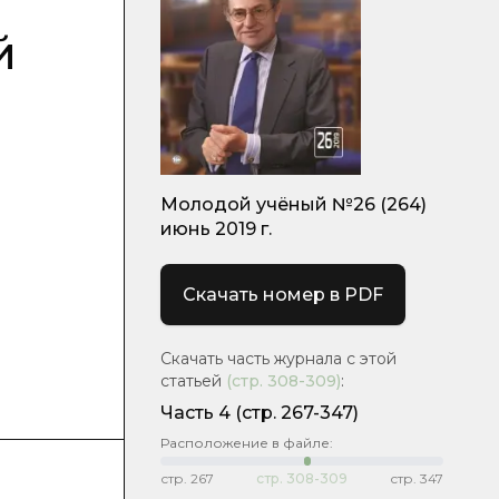
й
Молодой учёный №26 (264)
июнь 2019 г.
Скачать номер в PDF
Скачать часть журнала с этой
статьей
(стр.
308-309
)
:
Часть 4
(стр. 267-347)
Расположение в файле:
стр.
267
стр.
308-309
стр.
347