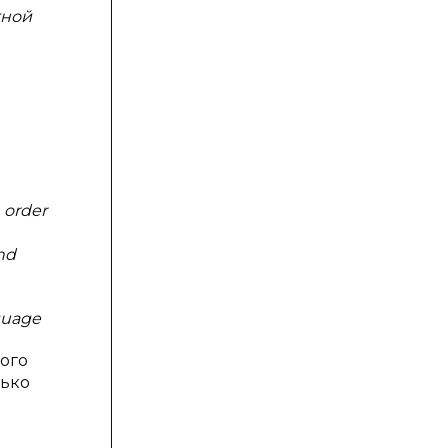
тной
 order
and
guage
ого
лько