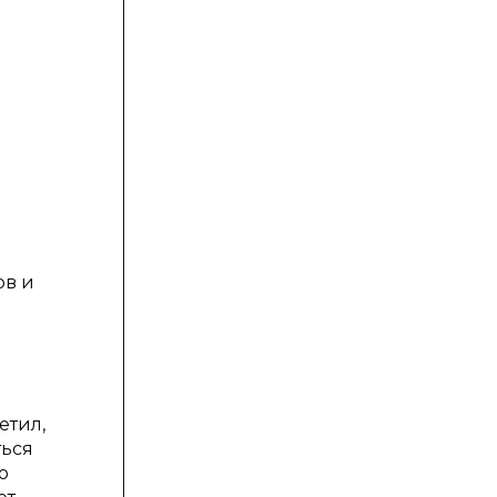
ов и
етил,
ться
ю