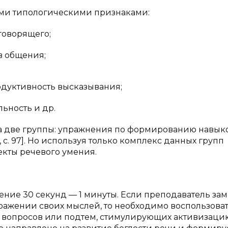
ми типологическими признаками:
говорящего;
в общения;
родуктивность высказывания;
льность и др.
на две группы: упражнения по формированию навык
с. 97]. Но используя только комплекс данных групп
кты речевого умения.
чение 30 секунд — 1 минуты. Если преподаватель зам
ыражении своих мыслей, то необходимо воспользова
 вопросов или подтем, стимулирующих активизаци