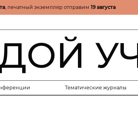
ста
, печатный экземпляр отправим
19 августа
ДОЙ У
нференции
Тематические журналы