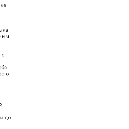
ике
ыка
жным
го
ебе
есто
й
л
и до