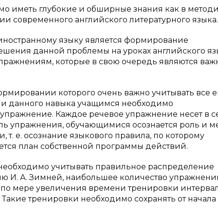
мо иметь глубокие и обширные знания как в метод
рии современного английского литературного языка.
 иностранному языку является формирование
ешения данной проблемы на уроках английского яз
упражнениям, которые в свою очередь являются ва
ормировании которого очень важно учитывать все е
и данного навыка учащимся необходимо
упражнение. Каждое речевое упражнение несет в с
ель упражнения, обучающимися осознается роль и м
 т. е. осознание языкового правила, по которому
тся план собственной программы действий.
необходимо учитывать правильное распределение
ю И. А. Зимней, наибольшее количество упражнени
м по мере увеличения времени тренировки интерва
Такие тренировки необходимо сохранять от начала 