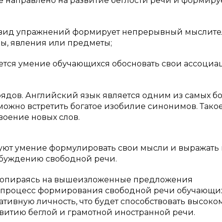
направлено на развитие беглости речи и формиру
й вид упражнений формирует непрерывный мыслит
ы, явления или предметы;
ется умение обучающихся обосновать свои ассоциа
ядов. Английский язык является одним из самых бо
можно встретить богатое изобилие синонимов. Тако
воение новых слов.
ют умение формулировать свои мысли и выражать 
обуждению свободной речи.
то опираясь на вышеизложенные предложения
ь процесс формирования свободной речи обучающи
ативную личность, что будет способствовать высоко
витию беглой и грамотной иностранной речи.