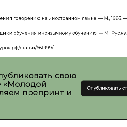
ения говорению на иностранном языке. — М., 1985. 
ики обучения иноязычному обучению. — М.: Рус.яз.
урок.рф/статьи/661999/
публиковать свою
е «Молодой
Опубликовать с
вляем препринт и