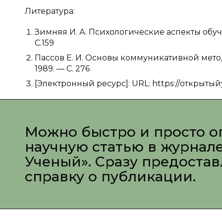
Литература:
Зимняя И. А. Психологические аспекты обуч
С.159
Пассов Е. И. Основы коммуникативной метод
1989. — С. 276
[Электронный ресурс]: URL: https://открытый
Можно быстро и просто о
научную статью в журнал
Ученый». Сразу предоста
справку о публикации.