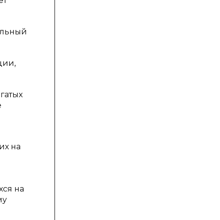
ет
ельный
ции,
гатых
е
их на
хся на
му