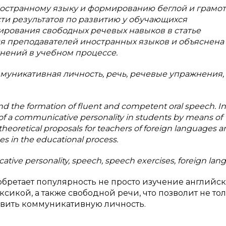
ностранному языку и формированию беглой и грамо
сти результатов по развитию у обучающихся
рования свободных речевых навыков в статье
я преподавателей иностранных языков и объяснена
нений в учебном процессе.
муникативная личность, речь, речевые упражнения,
and the formation of fluent and competent oral speech. In
 of a communicative personality in students by means of
 theoretical proposals for teachers of foreign languages 
es in the educational process.
tive personality, speech, speech exercises, foreign lan
бретает популярность не просто изучение английск
сикой, а также свободной речи, что позволит не то
азвить коммуникативную личность.