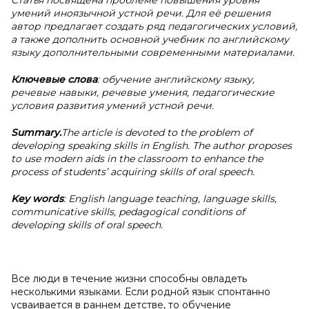
Статья посвящена проблеме повышения уровня
умений иноязычной устной речи. Для её решения
автор предлагает создать ряд педагогических условий,
а также дополнить основной учебник по английскому
языку дополнительными современными материалами.
Ключевые слова
: обучение английскому языку,
речевые навыки, речевые умения, педагогические
условия развития умений устной речи.
Summary.
The article is devoted to the problem of
developing speaking skills in English. The author proposes
to use modern aids in the classroom to enhance the
process of students’ acquiring skills of oral speech.
Key words
: English language teaching, language skills,
communicative skills, pedagogical conditions of
developing skills of oral speech.
Все люди в течение жизни способны овладеть
несколькими языками. Если родной язык спонтанно
усваивается в раннем детстве, то обучение