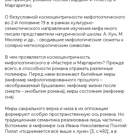
Маргарита»).
О безусловной космоцентричности мифопоэтического
во 2-й половине 19 в. в рамках культурно-
семиотического направления изучения мифа много
писали представители натурической школы: А. Кун, М.
Мюллер и др., - сводившие мифологические сюжеты к
солярно-метеолорогическим символам.
В чем проявляется космоцентричность
мифопоэтического в «Мастере и Маргарите»? Прежде
всего, в способности романа отражать различные
полимиры. Перед нами возникают бытийные миры
(мифомир мифологизированного прошлого –
«воображаемый Ершалаим»; мифомир жизни после
смерти – инобытие романа), миры состояния (мифомир
сна).
Миры сакрального верха и низа в их оппозиции
формируют особую пространственную ось романа. Но
традиционная семантика реализована лишь частично.
Вспомним: в мифомире сна Ивана Николаевича Понтий
Пилат «поднимается всё выше к луне» [3, с.492], а в