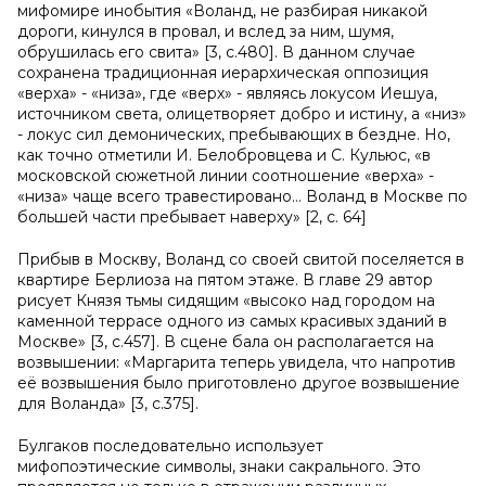
мифомире инобытия «Воланд, не разбирая никакой
дороги, кинулся в провал, и вслед за ним, шумя,
обрушилась его свита» [3, с.480]. В данном случае
сохранена традиционная иерархическая оппозиция
«верха» - «низа», где «верх» - являясь локусом Иешуа,
источником света, олицетворяет добро и истину, а «низ»
- локус сил демонических, пребывающих в бездне. Но,
как точно отметили И. Белобровцева и С. Кульюс, «в
московской сюжетной линии соотношение «верха» -
«низа» чаще всего травестировано… Воланд в Москве по
большей части пребывает наверху» [2, с. 64]
Прибыв в Москву, Воланд со своей свитой поселяется в
квартире Берлиоза на пятом этаже. В главе 29 автор
рисует Князя тьмы сидящим «высоко над городом на
каменной террасе одного из самых красивых зданий в
Москве» [3, с.457]. В сцене бала он располагается на
возвышении: «Маргарита теперь увидела, что напротив
её возвышения было приготовлено другое возвышение
для Воланда» [3, с.375].
Булгаков последовательно использует
мифопоэтические символы, знаки сакрального. Это