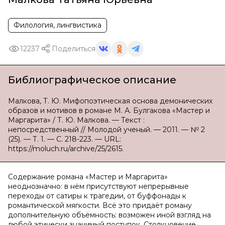
Филология, лингвистика
12237
Поделиться
Библиографическое описание
Малкова, Т. Ю. Мифопоэтическая основа демонических
образов и мотивов в романе М. А. Булгакова «Мастер и
Маргарита» / Т. Ю. Малкова. — Текст :
непосредственный // Молодой ученый. — 2011. — № 2
(25). — Т. 1. — С. 218-223. — URL:
https://moluch.ru/archive/25/2615.
Содержание романа «Мастер и Маргарита»
неоднозначно: в нём присутствуют непрерывные
переходы от сатиры к трагедии, от буффонады к
романтической мягкости. Всё это придаёт роману
дополнительную объёмность: возможен иной взгляд на
любой этически значимый поступок. Столкновение