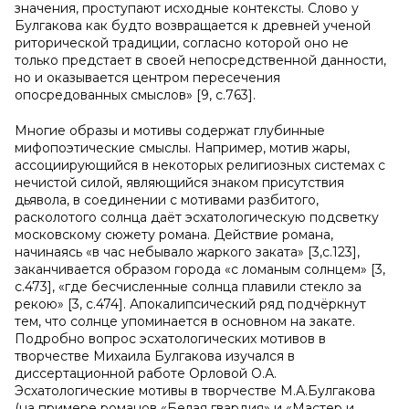
значения, проступают исходные контексты. Слово у
Булгакова как будто возвращается к древней ученой
риторической традиции, согласно которой оно не
только предстает в своей непосредственной данности,
но и оказывается центром пересечения
опосредованных смыслов» [9, с.763].
Многие образы и мотивы содержат глубинные
мифопоэтические смыслы. Например, мотив жары,
ассоциирующийся в некоторых религиозных системах с
нечистой силой, являющийся знаком присутствия
дьявола, в соединении с мотивами разбитого,
расколотого солнца даёт эсхатологическую подсветку
московскому сюжету романа. Действие романа,
начинаясь «в час небывало жаркого заката» [3,с.123],
заканчивается образом города «с ломаным солнцем» [3,
с.473], «где бесчисленные солнца плавили стекло за
рекою»
[3
,
с.474
]
. Апокалипсический ряд подчёркнут
тем, что солнце упоминается в основном на закате.
Подробно вопрос эсхатологических мотивов в
творчестве Михаила Булгакова изучался в
диссертационной работе Орловой О.А.
Эсхатологические мотивы в творчестве М.А.Булгакова
(на примере романов «Белая гвардия» и «Мастер и