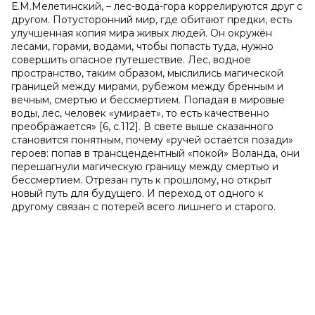
Е.М.Мелетинский, – лес-вода-гора коррелируются друг с
другом. Потусторонний мир, где обитают предки, есть
улучшенная копия мира живых людей. Он окружён
лесами, горами, водами, чтобы попасть туда, нужно
совершить опасное путешествие. Лес, водное
пространство, таким образом, мыслились магической
границей между мирами, рубежом между бренным и
вечным, смертью и бессмертием. Попадая в мировые
воды, лес, человек «умирает», то есть качественно
преображается» [6, с.112]. В свете выше сказанного
становится понятным, почему «ручей остаётся позади»
героев: попав в трансцендентный «покой» Воланда, они
перешагнули магическую границу между смертью и
бессмертием. Отрезан путь к прошлому, но открыт
новый путь для будущего. И переход от одного к
другому связан с потерей всего лишнего и старого.