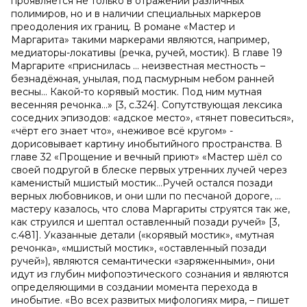
проявляется не только в отражении различных
полимиров, но и в наличии специальных маркеров
преодоления их границ. В романе «Мастер и
Маргарита» такими маркерами являются, например,
медиаторы-локативы (речка, ручей, мостик). В главе 19
Маргарите «приснилась … неизвестная местность –
безнадёжная, унылая, под пасмурным небом ранней
весны… Какой-то корявый мостик. Под ним мутная
весенняя речонка…»
[
3, с.324
]
. Сопутствующая лексика
соседних эпизодов: «адское место», «тянет повеситься»,
«чёрт его знает что», «неживое всё кругом» -
дорисовывает картину инобытийного пространства. В
главе 32 «Прощение и вечный приют» «Мастер шёл со
своей подругой в блеске первых утренних лучей через
каменистый мшистый мостик…Ручей остался позади
верных любовников, и они шли по песчаной дороге, …
мастеру казалось, что слова Маргариты струятся так же,
как струился и шептал оставленный позади ручей» [3,
с.481]. Указанные детали («корявый мостик», «мутная
речонка», «мшистый мостик», «оставленный позади
ручей»), являются семантически «заряженными», они
идут из глубин мифопоэтического сознания и являются
определяющими в создании момента перехода в
инобытие. «Во всех развитых мифологиях мира, – пишет