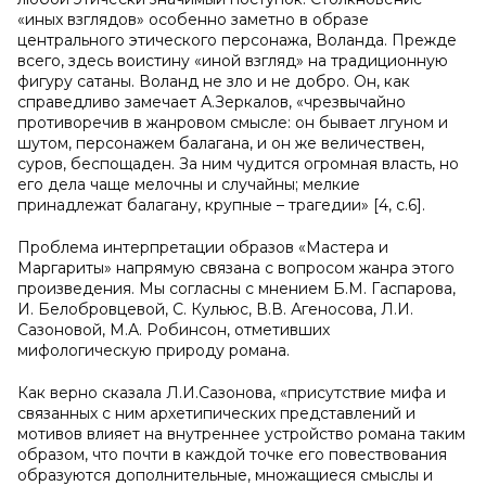
«иных взглядов» особенно заметно в образе
центрального этического персонажа, Воланда. Прежде
всего, здесь воистину «иной взгляд» на традиционную
фигуру сатаны. Воланд не зло и не добро. Он, как
справедливо замечает А.Зеркалов, «чрезвычайно
противоречив в жанровом смысле: он бывает лгуном и
шутом, персонажем балагана, и он же величествен,
суров, беспощаден. За ним чудится огромная власть, но
его дела чаще мелочны и случайны; мелкие
принадлежат балагану, крупные – трагедии» [4, с.6].
Проблема интерпретации образов «Мастера и
Маргариты» напрямую связана с вопросом жанра этого
произведения. Мы согласны с мнением Б.М. Гаспарова,
И. Белобровцевой, С. Кульюс, В.В. Агеносова, Л.И.
Сазоновой, М.А. Робинсон, отметивших
мифологическую природу романа.
Как верно сказала Л.И.Сазонова, «присутствие мифа и
связанных с ним архетипических представлений и
мотивов влияет на внутреннее устройство романа таким
образом, что почти в каждой точке его повествования
образуются дополнительные, множащиеся смыслы и