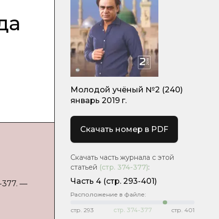
да
Молодой учёный №2 (240)
январь 2019 г.
Скачать номер в PDF
Скачать часть журнала с этой
статьей
(стр.
374-377
)
:
Часть 4
(стр. 293-401)
-377. —
Расположение в файле:
стр.
293
стр.
374-377
стр.
401