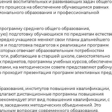
шения воспитательных и развивающих задач общего
ого процесса на обеспечение обучающимся равных
ионального образования и профессиональной
программу среднего общего образования,
ю) подготовку обучающихся по предметам естеств
нередко учащиеся меняют свои планы дальнейшего
ся и подготовка педагогов к реализации программ
которых отвечает образовательным потребностям
гоги, работающие в старшей школе, самостоятельно
 предметов, программы учебных курсов, обеспече
ами, на методическом совете представляют рабоч
о проходит презентация программ элективных пре
образования, институтов повышения квалификации,
редлагают дистанционные программы повышения
рекомендует этот вид повышения квалификации, с
е, заседаниях методических объединений. Это
альным вопросам современного образования.