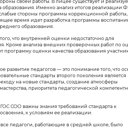
тороны своей работы. В лицее существует и реализуе
а образования. Именно анализ итогов реализации 
слабые стороны программы коррекционной работы,
оящее время идет разработка программы воспитани
реднего образования.
ого, что внутренней оценки недостаточно для
я. Кроме анализа внешних проверочных работ по о
ует программу оценки качества образования участн
 развитие педагогов — это понимание того, что о
овательные стандарты второго поколения является
реходу на новые стандарты, создание атмосферы
мастерства, приоритета педагогической компетентн
ФГОС СОО важны знания требований стандарта к
 освоения, к условиям ее реализации.
все педагоги, работающие в средней школе, было