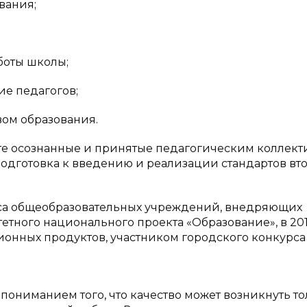
вания;
боты школы;
е педагогов;
вом образования.
те осознанные и принятые педагогическим коллек
подготовка к введению и реализации стандартов вт
рса общеобразовательных учреждений, внедряющих
ного национального проекта «Образование», в 201
онных продуктов, участником городского конкурса
пониманием того, что качество может возникнуть т