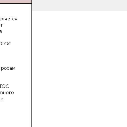
еляется
т
в
 ФГОС
просам
ФГОС
овного
ие