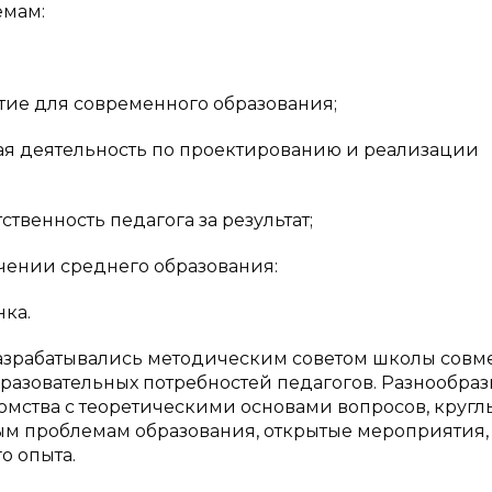
емам:
тие для современного образования;
ая деятельность по проектированию и реализации
твенность педагога за результат;
чении среднего образования:
нка.
зрабатывались методическим советом школы совме
разовательных потребностей педагогов. Разнообраз
омства с теоретическими основами вопросов, кругл
ным проблемам образования, открытые мероприятия,
о опыта.