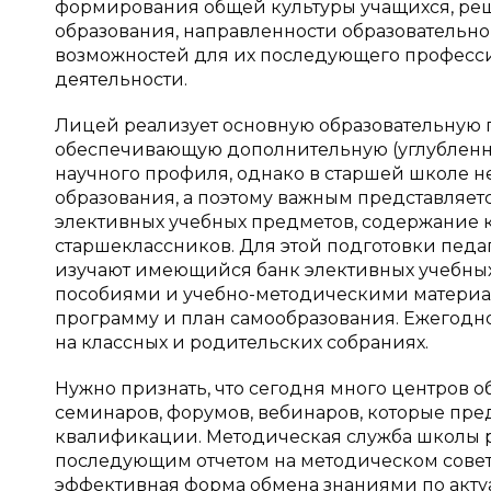
формирования общей культуры учащихся, ре
образования, направленности образовательн
возможностей для их последующего професс
деятельности.
Лицей реализует основную образовательную 
обеспечивающую дополнительную (углубленну
научного профиля, однако в старшей школе 
образования, а поэтому важным представляет
элективных учебных предметов, содержание 
старшеклассников. Для этой подготовки педа
изучают имеющийся банк элективных учебных
пособиями и учебно-методическими материал
программу и план самообразования. Ежегодн
на классных и родительских собраниях.
Нужно признать, что сегодня много центров 
семинаров, форумов, вебинаров, которые п
квалификации. Методическая служба школы 
последующим отчетом на методическом совет
эффективная форма обмена знаниями по акту