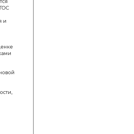
тся
ФГОС
я и
ценке
иками
сновой
ости,