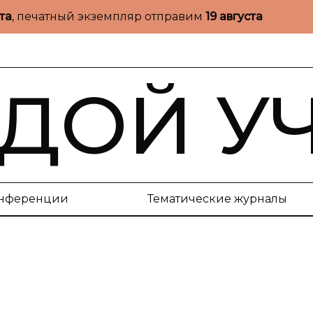
ста
, печатный экземпляр отправим
19 августа
ДОЙ У
нференции
Тематические журналы