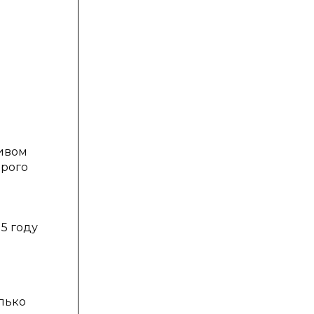
тивом
орого
5 году
олько