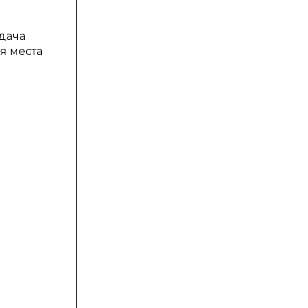
дача
я места