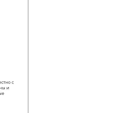
стно с
ны и
ые