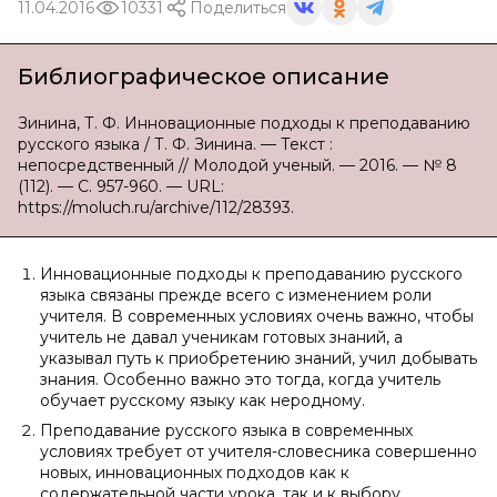
11.04.2016
10331
Поделиться
Библиографическое описание
Зинина, Т. Ф. Инновационные подходы к преподаванию
русского языка / Т. Ф. Зинина. — Текст :
непосредственный // Молодой ученый. — 2016. — № 8
(112). — С. 957-960. — URL:
https://moluch.ru/archive/112/28393.
Инновационные подходы к преподаванию русского
языка связаны прежде всего с изменением роли
учителя. В современных условиях очень важно, чтобы
учитель не давал ученикам готовых знаний, а
указывал путь к приобретению знаний, учил добывать
знания. Особенно важно это тогда, когда учитель
обучает русскому языку как неродному.
Преподавание русского языка в современных
условиях требует от учителя-словесника совершенно
новых, инновационных подходов как к
содержательной части урока, так и к выбору