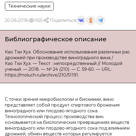
Технические науки
20.06.2018
925
Поделиться
Библиографическое описание
Као Тхи Хуэ. Обоснование использования различных рас
дрожжей при производстве виноградного вина /
Као Тхи Хуэ. — Текст : непосредственный // Молодой
ученый. — 2018. — № 24 (210). — С. 59-60. — URL:
https://moluch.ru/archive/210/51191.
С точки зрения микробиологии и биохимии, вино
представляет собой продукт спиртового брожения
виноградного или плодово-ягодного сока.
Технологический процесс производства вин
основывается на биологических превращениях веществ
виноградного или плодово-ягодного сока под влиянием
дрожжей, обмен веществ которых регулируется