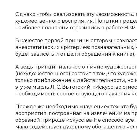
Однако чтобы реализовать эту «возможность»
художественного восприятия. Попытки продел
наиболее полно они отразились в работе Н. Ф
В качестве первой причины автором называет
внеэстетических критериев: познавательных, 
будет зависеть и от цели обращения к книге).
А ведь принципиальное отличие художестве
(нехудожественного) состоит в том, что худож
только приближение к действительности, но и
эту же мысль Л. С. Выготский: «Искусство отно
необходимость соответствующего научения че
Прежде же необходимо «научение» тех, кто б
восприятия, построенная на извлечении из п
образной природе искусства. Не способствует
мало содействует духовному обогащению чел