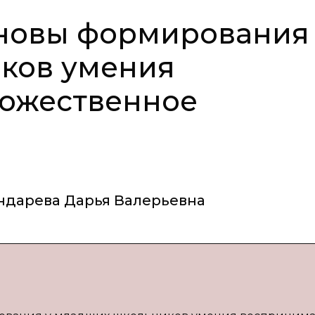
сновы формирования
ков умения
дожественное
ндарева Дарья Валерьевна