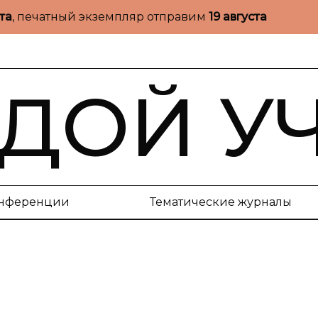
ста
, печатный экземпляр отправим
19 августа
ДОЙ У
нференции
Тематические журналы