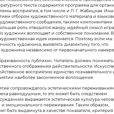
ературного текста содержится программа для орган
емы восприятия, в том числе и Л. Г. Жабицкая. Ин
тием отбором художественного материала и языков
 художественного сообщения, такими компонентами
 большая роль отводится жанру, идейный смысл игра
Но художник воплощает и собственное понимание. В
художественная идея изменяется. Поэтому если мы
чность художника, выявлять диалектику того, что
ты художника независимо от первоначального намере
разованность публики». Читатель должен понимать
ественного отображения действительности. Искусств
Свойственное восприятию единство познавательного 
риятии наиболее законченное воплощение.
риятие сопровождалось эстетическими переживания
века равнодушным, то это может быть следствием
суждениях выражается эстетическая культура челов
я и эмоционального переживания. Таким образом,
т быть выдвинута в качестве показателя, критерия