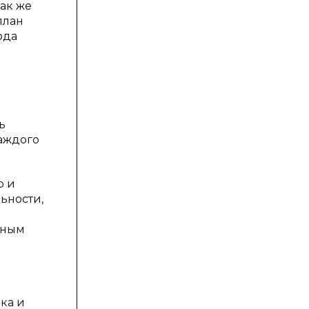
так же
план
юда
н
ь
аждого
о и
ьности,
нным
ка и