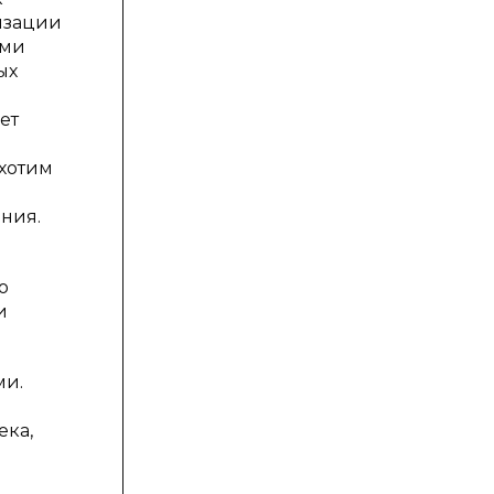
изации
ыми
ых
ет
 хотим
ния.
о
и
ми.
ека,