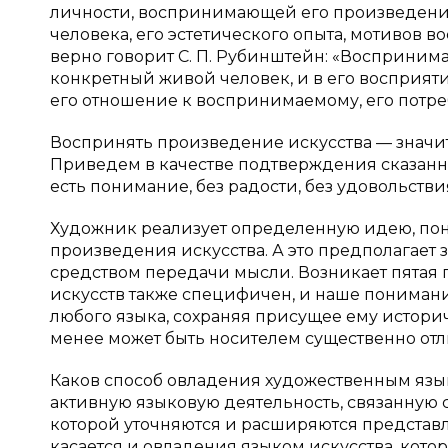
личности, воспринимающей его произведение.
человека, его эстетического опыта, мотивов 
верно говорит С. П. Рубинштейн: «Воспринимае
конкретный живой человек, и в его восприяти
его отношение к воспринимаемому, его потреб
Воспринять произведение искусства — значит 
Приведем в качестве подтверждения сказанно
есть понимание, без радости, без удовольств
Художник реализует определенную идею, пон
произведения искусства. А это предполагает 
средством передачи мысли. Возникает пятая
искусств также специфичен, и наше понимание
любого языка, сохраняя присущее ему истори
менее может быть носителем существенно отл
Каков способ овладения художественным язы
активную языковую деятельность, связанную
которой уточняются и расширяются представле
касается и овладения языком искусства, кот