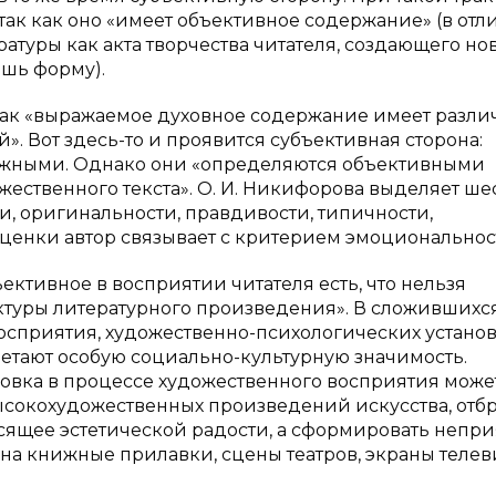
так как оно «имеет объективное содержание» (в отл
туры как акта творчества читателя, создающего но
ишь форму).
 как «выражаемое духовное содержание имеет разл
». Вот здесь-то и проявится субъективная сторона:
ложными. Однако они «определяются объективными
ственного текста». О. И. Никифорова выделяет ше
и, оригинальности, правдивости, типичности,
оценки автор связывает с критерием эмоциональнос
ективное в восприятии читателя есть, что нельзя
туры литературного произведения». В сложившихс
осприятия, художественно-психологических установ
етают особую социально-культурную значимость.
овка в процессе художественного восприятия може
ысокохудожественных произведений искусства, отб
сящее эстетической радости, а сформировать непри
на книжные прилавки, сцены театров, экраны теле