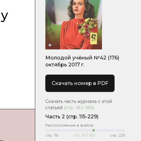
 у
Молодой учёный №42 (176)
октябрь 2017 г.
Скачать номер в PDF
Скачать часть журнала с этой
статьей
(стр.
183-185
)
:
Часть 2
(cтр. 115-229)
Расположение в файле:
стр.
115
стр.
183-185
стр.
229