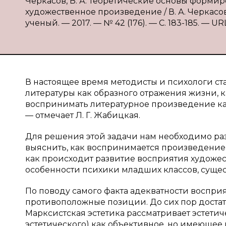
Черкасов, В. А. Теоретические основы форм
художественное произведение / В. А. Черкасов
ученый. — 2017. — № 42 (176). — С. 183-185. — URL
В настоящее время методисты и психологи ст
литературы как образного отражения жизни, к
воспринимать литературное произведение как
— отмечает Л. Г. Жабицкая.
Для решения этой задачи нам необходимо раз
выяснить, как воспринимается произведение 
как происходит развитие восприятия художест
особенности психики младших классов, сущес
По поводу самого факта адекватности воспри
противоположные позиции. До сих пор доста
Марксистская эстетика рассматривает эстетич
эстетического) как объективное, но имеющее 