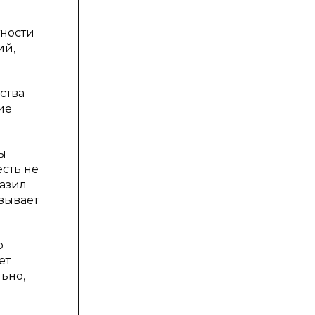
тности
ий,
ства
ие
ы
есть не
разил
ызывает
о
ет
ьно,