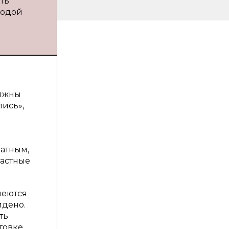
ть
лодой
олжны
ись»,
ватным,
растные
меются
йдено.
ть
товке