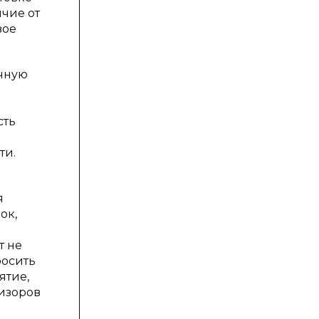
ичие от
вое
ичную
сть
ти.
я
ок,
т не
росить
ятие,
визоров