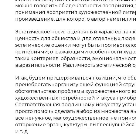
можно говорить об адекватности восприятия, 
понимания восприятия художественной литера
произведение, для которого автор наметил л
Эстетическое носит оценочный характер, так
ценность для общества и для отдельных людей
эстетические оценки могут быть противопо
критериями, отражающими особенности художе
таких критериев: образности, эмоциональност
выразительности. Различность эстетической 
Итак, будем придерживаться позиции, что объ
пренебрегать «организующей функцией струк
обстоятельствах проблемы художественного в
художественных потребностей и вкуса приобр
Соответствующая подлинному искусству устан
просто помочь сделать выбор из множества в
все ненужное, малохудожественное, не прино
отторжение эрзац-культуры, выплеснувшейся 
и т. д