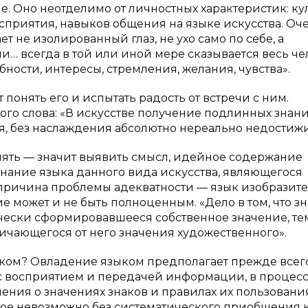
 Оно неотделимо от личностных характеристик: ку
восприятия, навыков общения на языке искусства. Оч
т не изолированный глаз, не ухо само по себе, а
и… всегда в той или иной мере сказывается весь че
ности, интересы, стремления, желания, чувства».
понять его и испытать радость от встречи с ним.
го слова: «В искусстве получение подлинных знани
ия, без наслаждения абсолютно нереально недостиж
ять — значит выявить смысл, идейное содержание
знание языка данного вида искусства, являющегося
 причина проблемы адекватности — язык изобразит
 может и не быть полноценным. «Дело в том, что зн
чески сформировавшееся собственное значение, те
ичающегося от него значения художественного».
ком? Овладение языком предполагает прежде всег
 с восприятием и передачей информации, в процес
ния о значениях знаков и правилах их пользования
орое невозможно без систематического приобщения 