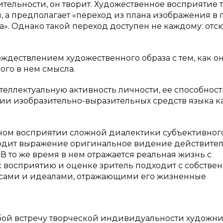
тельности, он творит. Художественное восприятие 
, а предполагает «переход из плана изображения в 
». Однако такой переход доступен не каждому: отс
ждествлением художественного образа с тем, как о
ого в нем смысла.
еллектуальную активность личности, ее способност
ии изобразительно-выразительных средств языка к
ном восприятии сложной диалектики субъективног
ходит выражение оригинальное видение действител
то же время в нем отражается реальная жизнь с
к восприятию и оценке зритель подходит с собстве
сами и идеалами, отражающими его жизненные
бой встречу творческой индивидуальности художни