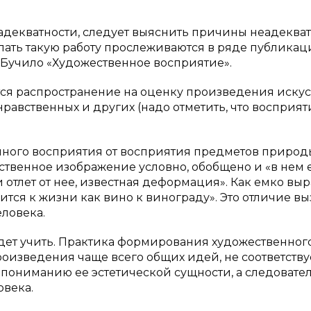
 адекватности, следует выяснить причины неадеква
ать такую работу прослеживаются в ряде публикац
. Бучило «Художественное восприятие».
ся распространение на оценку произведения искус
нравственных и других (надо отметить, что восприят
нного восприятия от восприятия предметов природ
ественное изображение условно, обобщено и «в нем 
 отлет от нее, известная деформация». Как емко вы
сится к жизни как вино к винограду». Это отличие в
ловека.
удет учить. Практика формирования художественног
роизведения чаще всего общих идей, не соответству
 пониманию ее эстетической сущности, а следовател
овека.