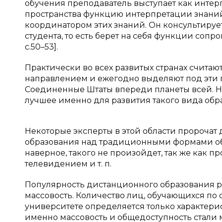
обучения преподаватель выступает как интер
пространства функцию интерпретации знаний в
координатором этих знаний. Он консультирует
студента, то есть берет на себя функции соп
с.50–53].
Практически во всех развитых странах счита
направлением и ежегодно выделяют под эти п
Соединенные Штаты впереди планеты всей. Нав
лучшее именно для развития такого вида обр
Некоторые эксперты в этой области пророча
образования над традиционными формами обу
наверное, такого не произойдет, так же как 
телевидением и т. п.
Популярность дистанционного образования рас
массовость. Количество лиц, обучающихся по
университете определяется только характер
именно массовость и общедоступность стали