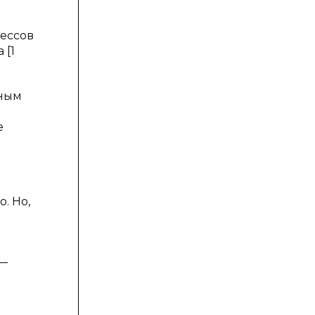
цессов
 [1
тным
е
. Но,
 —