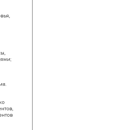
вья,
ы,
иями;
ия.
ко
нтов,
ентов