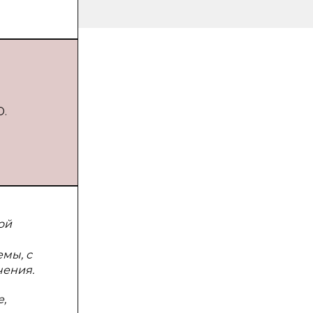
Ю.
ой
емы, с
чения.
,