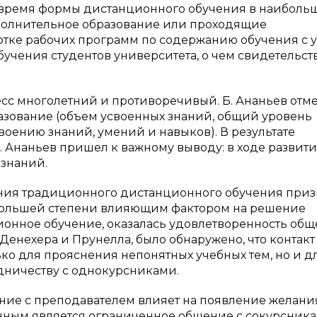
время формы дистанционного обучения в наиболь
полнительное образование или проходящие
отке рабочих программ по содержанию обучения с 
учения студентов университета, о чем свидетельст
сс многолетний и противоречивый. Б. Ананьев отме
разование (объем усвоенных знаний, общий уровень
воению знаний, умений и навыков). В результате
 Ананьев пришел к важному выводу: в ходе развит
 знаний.
ния традиционного дистанционного обучения приз
аибольшей степени влияющим фактором на решение
ионное обучение, оказалась удовлетворенность об
Денехера и Прунелла, было обнаружено, что контакт
ко для прояснения непонятных учебных тем, но и д
дничеству с однокурсниками.
ение с преподавателем влияет на появление желани
нным является ограниченное общение с сокурсника