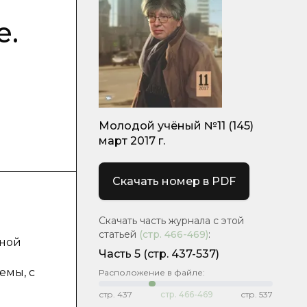
е.
Молодой учёный №11 (145)
март 2017 г.
Скачать номер в PDF
Скачать часть журнала с этой
статьей
(стр.
466-469
)
:
нной
Часть 5
(стр. 437-537)
емы, с
Расположение в файле:
стр.
437
стр.
466-469
стр.
537