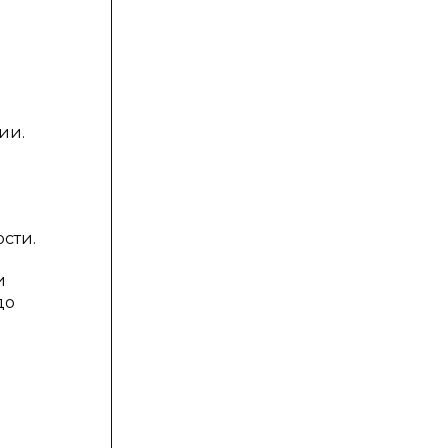
ь
ии.
сти.
и
до