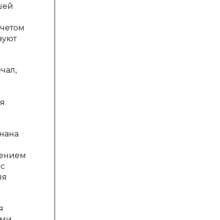
шей
учетом
вуют
чал,
ия
нана
щением
 с
ля
я
ми.