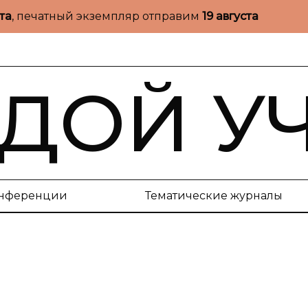
ста
, печатный экземпляр отправим
19 августа
ДОЙ У
нференции
Тематические журналы