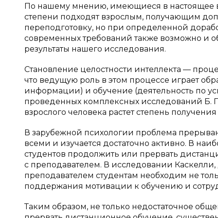
По нашему мнению, имеющиеся в настоящее 
степени подходят взрослым, получающим до
переподготовку, но при определенной дораб
современных требований также возможно и об
результаты нашего исследования.
Становление целостности интеллекта — проце
что ведущую роль в этом процессе играет об
информации) и обучение (деятельность по ус
проведенных комплексных исследований Б. Г.
взрослого человека растет степень получения
В зарубежной психологии проблема прерыва
всеми и изучается достаточно активно. В н
студентов продолжить или прервать дистанц
с преподавателем. В исследовании Каскелли, 
преподавателем студентам необходим не толь
поддержания мотивации к обучению и сотру
Таким образом, не только недостаточное общ
прервать дистанционное обучение, существе