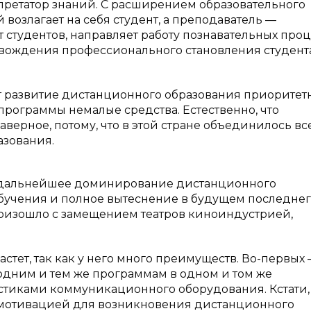
претатор знаний. С расширением образовательного
озлагает на себя студент, а преподаватель —
 студентов, направляет работу познавательных про
ровождения профессионального становления студента
ют развитие дистанционного образования приорите
рограммы немалые средства. Естественно, что
ерное, потому, что в этой стране объединилось вс
азования.
т дальнейшее доминирование дистанционного
чения и полное вытеснение в будущем последнего
произошло с замещением театров киноиндустрией,
тет, так как у него много преимуществ. Во-первых
 одним и тем же программам в одном и том же
истиками коммуникационного оборудования. Кстати,
 мотивацией для возникновения дистанционного