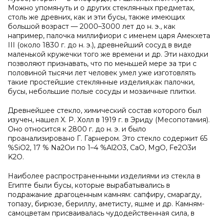
Можно упомянуть и о других стеклянных предметах,
столь же древних, как и эти бусы, также имеющих
большой возраст — 2000–3000 лет до н. э., как
например, палочка миллифиори с именем царя Амекхета
III (около 1830 г. до н. э.), древнейший сосуд в виде
маленькой кружечки того же времени и др. Эти находки
позволяют признавать, что по меньшей мере за три с
половиной тысячи лет человек умел уже изготовлять
такие простейшие стеклянные изделия,как палочки,
бусы, небольшие полые сосуды и мозаичные плитки.
Древнейшее стекло, химический состав которого был
изучен, нашел X. Р. Холл в 1919 г. в Эриду (Месопотамия).
Оно относится к 2800 г. до н. э. и было
проанализировано Г. Гарнером. Это стекло содержит 65
%SiO2, 17 % Na2Oи по 1–4 %Al2O3, CaO, MgO, Fe2O3и
K2O.
Наиболее распространенными изделиями из стекла в
Египте были бусы, которые вырабатывались в
подражание драгоценным камням: сапфиру, смарагду,
топазу, бирюзе, бериллу, аметисту, яшме и др. Камням-
самоцветам присваивалась чудодейственная сила, в