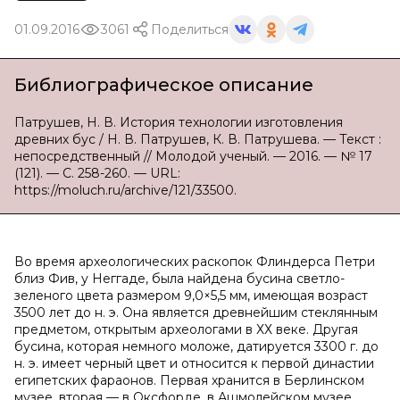
01.09.2016
3061
Поделиться
Библиографическое описание
Патрушев, Н. В. История технологии изготовления
древних бус / Н. В. Патрушев, К. В. Патрушева. — Текст :
непосредственный // Молодой ученый. — 2016. — № 17
(121). — С. 258-260. — URL:
https://moluch.ru/archive/121/33500.
Во время археологических раскопок Флиндерса Петри
близ Фив, у Неггаде, была найдена бусина светло-
зеленого цвета размером 9,0×5,5 мм, имеющая возраст
3500 лет до н. э. Она является древнейшим стеклянным
предметом, открытым археологами в ХХ веке. Другая
бусина, которая немного моложе, датируется 3300 г. до
н. э. имеет черный цвет и относится к первой династии
египетских фараонов. Первая хранится в Берлинском
музее, вторая — в Оксфорде, в Ашмолейском музее.