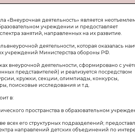
ла «Внеурочная деятельность» является неотъемле
образовательном учреждении и предоставляет
ектра занятий, направленных на их развитие.
ьвнеурочной деятельности, которая оказалась наи
ых учреждений Министерства обороны РФ.
ках внеурочной деятельности, сформировано с учёт
онных представителей) и реализуется посредством
урсии, кружки, секции, олимпиады, конкурсы,
ры, поисковые исследования и т.д.
ит в:
дического пространства в образовательном учрежде
ве всех его структурных подразделений; предостав
пектра направлений детских объединений по интере