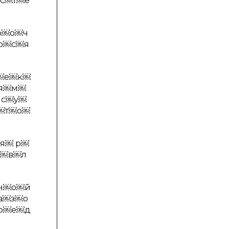
￼с￼т￼е
р￼о￼ч
о￼с￼я
￼е￼к￼
￼я￼м￼
 с￼у￼
￼т￼о￼
я￼ р￼
я￼в￼л
￼н￼о￼й
а￼з￼о
р￼е￼д