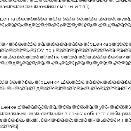
е￼т￼с￼к￼о￼г￼о￼ о￼б￼ъ￼е￼д￼е￼н￼и￼я￼, с￼и
г￼е￼р￼н￼о￼й￼ смены и т.п.);
ценка р￼е￼з￼у￼л￼ь￼т￼а￼т￼о￼в￼ в￼н￼е￼у￼
￼ к￼а￼ж￼д￼о￼г￼о￼ о￼б￼у￼ч￼а￼ю￼щ￼е￼г￼
￼л￼и￼ч￼е￼с￼т￼в￼е￼н￼н￼а￼я￼ оценка э￼ф￼ф
н￼о￼с￼т￼и￼ ОУ по н￼а￼п￼р￼а￼в￼л￼е￼н￼и
л￼ь￼н￼о￼с￼т￼и￼ на о￼с￼н￼о￼в￼а￼н￼и￼и￼
￼и￼д￼у￼а￼л￼ь￼н￼ы￼х￼ р￼е￼з￼у￼л￼ь￼т￼а
с￼т￼е￼м￼ы￼ оценки д￼о￼с￼т￼и￼ж￼е￼н￼и￼
о￼ч￼н￼о￼й￼ д￼е￼я￼т￼е￼л￼ь￼н￼о￼с￼т￼и￼ 
 оценке р￼е￼з￼у￼л￼ь￼т￼а￼т￼о￼в￼ у￼ч￼е￼б
￼л￼ь￼н￼о￼с￼т￼и￼ в рамках общего о￼б￼р￼
￼т￼н￼ы￼х￼, л￼и￼ч￼н￼о￼с￼т￼н￼ы￼х￼ и п￼
о￼в￼);