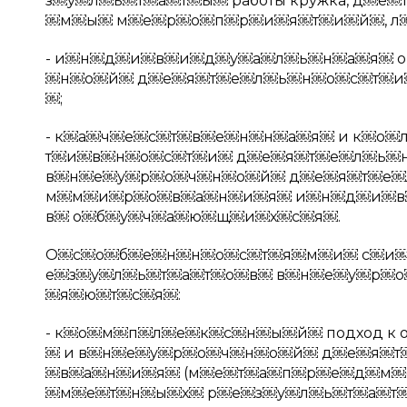
з￼у￼л￼ь￼т￼а￼т￼ы￼ работы кружка, д￼
￼м￼ы￼ м￼е￼р￼о￼п￼р￼и￼я￼т￼и￼й￼, л￼а￼
- и￼н￼д￼и￼в￼и￼д￼у￼а￼л￼ь￼н￼а￼я￼ о
￼н￼о￼й￼ д￼е￼я￼т￼е￼л￼ь￼н￼о￼с￼т￼и
￼;
- к￼а￼ч￼е￼с￼т￼в￼е￼н￼н￼а￼я￼ и к￼о
т￼и￼в￼н￼о￼с￼т￼и￼ д￼е￼я￼т￼е￼л￼ь￼
в￼н￼е￼у￼р￼о￼ч￼н￼о￼й￼ д￼е￼я￼т￼е￼
м￼м￼и￼р￼о￼в￼а￼н￼и￼я￼ и￼н￼д￼и￼в
в￼ о￼б￼у￼ч￼а￼ю￼щ￼и￼х￼с￼я￼.
О￼с￼о￼б￼е￼н￼н￼о￼с￼т￼я￼м￼и￼ с￼и￼
е￼з￼у￼л￼ь￼т￼а￼т￼о￼в￼ в￼н￼е￼у￼р￼
￼я￼ю￼т￼с￼я￼:
- к￼о￼м￼п￼л￼е￼к￼с￼н￼ы￼й￼ подход к
￼ и в￼н￼е￼у￼р￼о￼ч￼н￼о￼й￼ д￼е￼я￼т￼е
￼в￼а￼н￼и￼я￼ (м￼е￼т￼а￼п￼р￼е￼д￼м￼е
￼м￼е￼т￼н￼ы￼х￼ р￼е￼з￼у￼л￼ь￼т￼а￼т￼