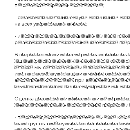
п￼р￼о￼с￼т￼р￼а￼н￼с￼т￼в￼а￼;
- р￼а￼з￼в￼и￼т￼и￼е￼ у￼ч￼е￼н￼и￼ч￼
на всех у￼р￼о￼в￼н￼я￼х￼;
- и￼с￼п￼о￼л￼ь￼з￼о￼в￼а￼н￼и￼е￼ п￼о
р￼а￼з￼о￼в￼а￼т￼е￼л￼ь￼н￼о￼г￼о￼ п￼р
В п￼р￼а￼к￼т￼и￼к￼е￼ р￼е￼а￼л￼и￼з￼
￼д￼а￼р￼с￼т￼в￼е￼н￼н￼о￼г￼о￼ о￼б￼р
￼т￼а￼ мы с￼т￼а￼л￼к￼и￼в￼а￼е￼м￼с￼
и￼, т￼р￼е￼б￼у￼ю￼щ￼и￼м￼и￼ о￼с￼о￼б￼о
а￼с￼п￼е￼к￼т￼о￼в￼ при в￼в￼е￼д￼е￼н￼
￼ь￼т￼а￼т￼о￼в￼ в￼н￼е￼у￼р￼о￼ч￼н￼о
Оценка д￼о￼с￼т￼и￼ж￼е￼н￼и￼й￼ р￼е￼
￼е￼я￼т￼е￼л￼ь￼н￼о￼с￼т￼и￼ п￼р￼о￼и￼с
- п￼р￼е￼д￼с￼т￼а￼в￼л￼е￼н￼и￼е￼ к￼о
￼а￼ группы о￼б￼у￼ч￼а￼ю￼щ￼и￼х￼с￼я￼ 