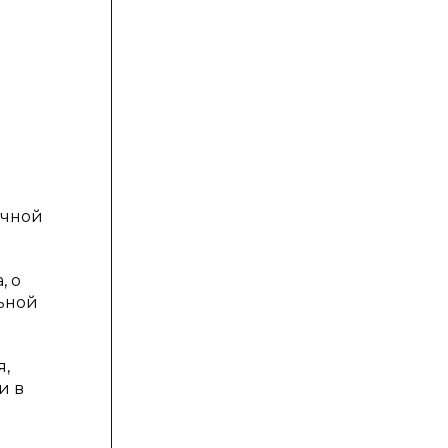
очной
, о
ьной
я,
и в