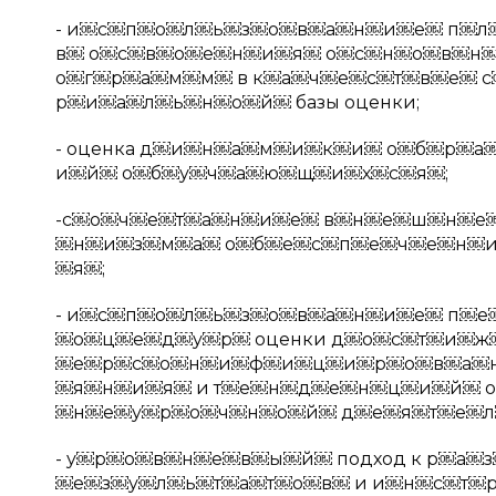
- и￼с￼п￼о￼л￼ь￼з￼о￼в￼а￼н￼и￼е￼ п￼
в￼ о￼с￼в￼о￼е￼н￼и￼я￼ о￼с￼н￼о￼в￼н
о￼г￼р￼а￼м￼м￼ в к￼а￼ч￼е￼с￼т￼в￼е￼ 
р￼и￼а￼л￼ь￼н￼о￼й￼ базы оценки;
- оценка д￼и￼н￼а￼м￼и￼к￼и￼ о￼б￼р￼
и￼й￼ о￼б￼у￼ч￼а￼ю￼щ￼и￼х￼с￼я￼;
-с￼о￼ч￼е￼т￼а￼н￼и￼е￼ в￼н￼е￼ш￼н￼е￼й
￼н￼и￼з￼м￼а￼ о￼б￼е￼с￼п￼е￼ч￼е￼н￼и
￼я￼;
- и￼с￼п￼о￼л￼ь￼з￼о￼в￼а￼н￼и￼е￼ п￼
￼о￼ц￼е￼д￼у￼р￼ оценки д￼о￼с￼т￼и￼
￼е￼р￼с￼о￼н￼и￼ф￼и￼ц￼и￼р￼о￼в￼а￼н￼
￼я￼н￼и￼я￼ и т￼е￼н￼д￼е￼н￼ц￼и￼й￼ о
￼н￼е￼у￼р￼о￼ч￼н￼о￼й￼ д￼е￼я￼т￼е￼л
- у￼р￼о￼в￼н￼е￼в￼ы￼й￼ подход к р￼а
￼е￼з￼у￼л￼ь￼т￼а￼т￼о￼в￼ и и￼н￼с￼т￼