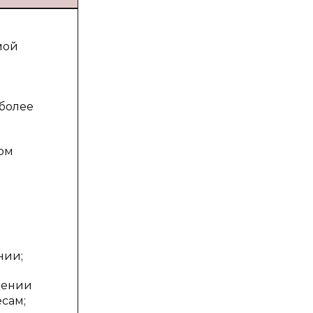
мой
более
ом
нии;
лении
сам;