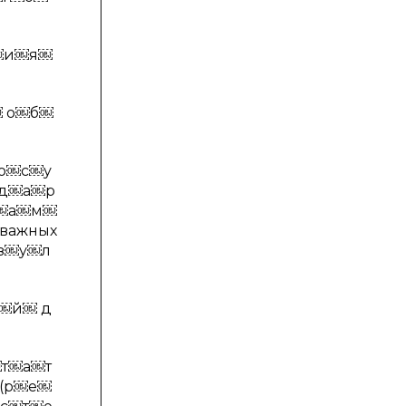
￼и￼я￼
 о￼б￼
о￼с￼у
д￼а￼р
с￼а￼м￼
важных
з￼у￼л
￼й￼ д
т￼а￼т
(р￼е￼