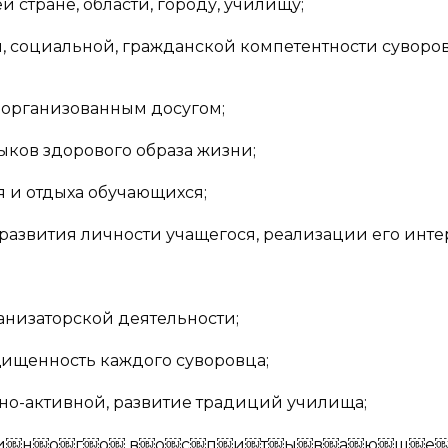
 стране, области, городу, училищу;
, социальной, гражданской компетентности суворов
 организованным досугом;
выков здорового образа жизни;
я и отдыха обучающихся;
развития личности учащегося, реализации его инте
анизаторской деятельности;
щищенность каждого суворовца;
но-активной, развитие традиций училища;
￼и￼н￼о￼г￼о￼ в￼о￼с￼п￼и￼т￼ы￼в￼а￼ю￼щ￼е