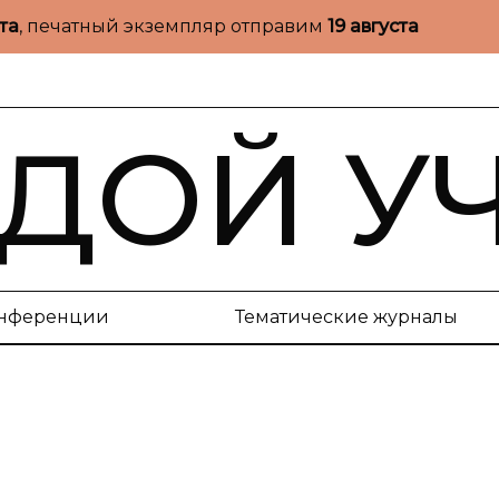
ста
, печатный экземпляр отправим
19 августа
ДОЙ У
нференции
Тематические журналы