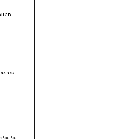
цев;
ресов;
￼г￼о￼