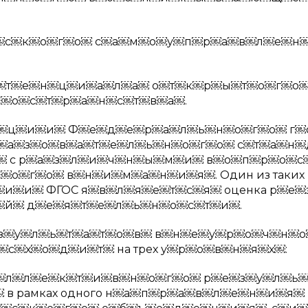
е￼с￼к￼о￼г￼о￼ с￼а￼м￼о￼у￼п￼р￼а￼в￼л￼е￼н
￼т￼е￼н￼ц￼и￼а￼л￼а￼ о￼т￼к￼р￼ы￼т￼о￼г￼о￼
￼о￼с￼т￼р￼а￼н￼с￼т￼в￼а￼.
а￼ц￼и￼и￼ Ф￼е￼д￼е￼р￼а￼л￼ь￼н￼о￼г￼о￼ г￼
￼а￼з￼о￼в￼а￼т￼е￼л￼ь￼н￼о￼г￼о￼ с￼т￼а￼н￼
я￼ с р￼а￼з￼л￼и￼ч￼н￼ы￼м￼и￼ в￼о￼п￼р￼о￼
￼г￼о￼ в￼н￼и￼м￼а￼н￼и￼я￼. Один из таких 
и￼и￼ ФГОС я￼в￼л￼я￼е￼т￼с￼я￼ оценка р￼е￼
￼й￼ д￼е￼я￼т￼е￼л￼ь￼н￼о￼с￼т￼и￼.
з￼у￼л￼ь￼т￼а￼т￼о￼в￼ в￼н￼е￼у￼р￼о￼ч￼н￼о
￼х￼о￼д￼и￼т￼ на трех у￼р￼о￼в￼н￼я￼х￼:
￼л￼л￼е￼к￼т￼и￼в￼н￼о￼г￼о￼ р￼е￼з￼у￼л￼ь￼
в рамках одного н￼а￼п￼р￼а￼в￼л￼е￼н￼и￼я￼ 