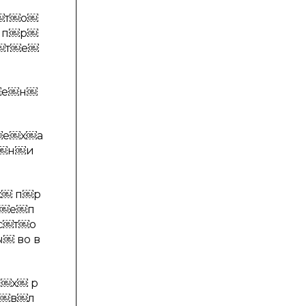
￼т￼о￼
 п￼р￼
￼т￼е￼
￼е￼н￼
￼е￼х￼а
￼н￼и
￼ п￼р
н￼е￼п
с￼т￼о
 во в
￼х￼ р
а￼в￼л