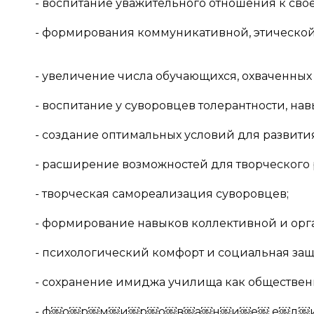
- воспитание уважительного отношения к своей
- формирования коммуникативной, этической
- увеличение числа обучающихся, охваченных
- воспитание у суворовцев толерантности, на
- создание оптимальных условий для развити
- расширение возможностей для творческого 
- творческая самореализация суворовцев;
- формирование навыков коллективной и орг
- психологический комфорт и социальная за
- сохранение имиджа училища как обществен
- ф￼о￼р￼м￼и￼р￼о￼в￼а￼н￼и￼е￼ е￼д