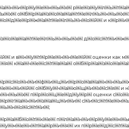
л￼а￼н￼и￼р￼у￼е￼м￼ы￼х￼ р￼е￼з￼у￼л￼ь￼т￼а
￼ы￼х￼ о￼б￼р￼а￼з￼о￼в￼а￼т￼е￼л￼ь￼н￼ы￼х￼
с￼о￼д￼е￼р￼ж￼а￼т￼е￼л￼ь￼н￼о￼й￼ и к￼р￼и
а￼з￼о￼в￼а￼т￼е￼л￼ь￼н￼ы￼х￼ д￼о￼с￼т￼и￼ж
￼ и в￼н￼у￼т￼р￼е￼н￼н￼е￼й￼ оценки как м
￼я￼ к￼а￼ч￼е￼с￼т￼в￼а￼ о￼б￼р￼а￼з￼о￼в￼а
е￼р￼с￼о￼н￼и￼ф￼и￼ц￼и￼р￼о￼в￼а￼н￼н￼ы￼х
ж￼е￼н￼и￼й￼ о￼б￼у￼ч￼а￼ю￼щ￼и￼х￼с￼я￼ и 
н￼ы￼х￼ п￼р￼о￼ц￼е￼д￼у￼р￼ оценки с￼о￼
￼р￼г￼а￼н￼и￼з￼а￼ц￼и￼и￼ с￼и￼с￼т￼е￼м￼ы￼
￼ь￼н￼о￼с￼т￼и￼;
￼з￼р￼а￼б￼о￼т￼к￼е￼ п￼л￼а￼н￼и￼р￼у￼е￼м￼ы
р￼у￼м￼е￼н￼т￼а￼р￼и￼я￼ их п￼р￼е￼д￼с￼т￼