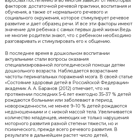
взрослых постепенно и во многом зависит от некоторых
факторов: достаточной речевой практики, воспитания и
обучения, а также от нормального речевого и
социального окружения, которое стимулирует речевое
развитие и дает образец речи. И все эти факторы имеют
значение для ребенка с самых первых дней жизни.Ведь
не многие родители знают, что с ребенком необходимо
разговаривать и стимулировать его к общению.
В последнее время в дошкольном воспитании
актуальными стали вопросы оказания
специализированной логопедической помощи детям
дошкольного возраста. Наблюдается возрастание
частоты перинатальных поражений мозга. В своей статье
«Состояние здоровья детей в Российской Федерации»
академик А. А. Баранов (2012) отмечает, что на
протяжении последних 5–6 лет ежегодно 35–37 % детей
рождаются больными или заболевают в период
новорожденности, не менее 9–10 % детей рождаются
недоношенными и с низкой массой тела. Увеличивается
количество младенцев, имеющих не только нарушения
моторного развития разной степени тяжести, но и
психического, прежде всего речевого развития. В
результате в дальнейшем растет число детей,