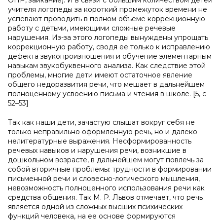
ОНР, заикание). И в связи с большим количеством детей
учителя логопеды за короткий промежуток времени не
успевают проводить в полном объеме коррекционную
работу с детьми, имеющими сложные речевые
нарушения. Из-за этого логопеды вынуждены упрощать
коррекционную работу, сводя ее только к исправлению
дефекта звукопроизношения и обучение элементарным
навыкам звукобуквенного анализа. Как следствие этой
проблемы, многие дети имеют остаточное явление
общего недоразвития речи, что мешает в дальнейшем
полноценному усвоению письма и чтения в школе. [5, с
52–53]
Так как наши дети, зачастую слышат вокруг себя не
только неправильно оформленную речь, но и далеко
нелитературные выражения. Несформированность
речевых навыков и нарушения речи, возникшие в
дошкольном возрасте, в дальнейшем могут повлечь за
собой вторичные проблемы: трудности в формировании
письменной речи и словесно-логического мышления,
невозможность полноценного использования речи как
средства общения. Так М. Р. Львов отмечает, что речь
является одной из сложных высших психических
функций человека, на ее основе формируются