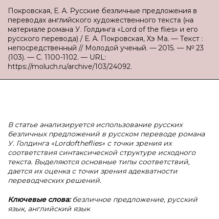
Покровская, Е. А. Русские безличные предложения в
переводах английского художественного текста (на
материале романа У. Голдинга «Lord of the flies» и его
русского перевода) / Е. А. Покровская, Хэ Ма. — Текст :
непосредственный // Молодой ученый. — 2015. — № 23
(103). — С. 1100-1102. — URL:
https://moluch.ru/archive/103/24092.
В статье анализируется использование русских
безличных предложений в
русском переводе романа
У. Голдинга «
Lord
of
the
flies
» с
точки зрения их
соответствия синтаксической структуре исходного
текста. Выделяются основные типы соответствий,
дается их оценка с
точки зрения адекватности
переводческих решений.
Ключевые слова:
безличное предложение, русский
язык, английский язык